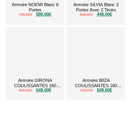
Armoire NOEMI Blanc 6
Armoire SILVIA Blanc 3
Portes
Portes Avec 2 Tiroirs
590.00
€
449.00
€
790.00
€
690.00
€
Armoire GIRONA
Armoire IBIZA
COULISSANTES 160
COULISSANTES 160
549.00
€
549.00
€
890.00
Beige
€
790.00
€
Gris