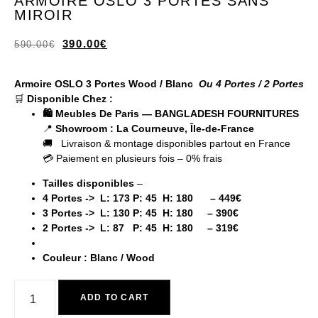
ARMOIRE OSLO 3 PORTES SANS
MIROIR
390.00
€
590.00
€
Armoire OSLO 3 Portes Wood / Blanc
Ou 4 Portes / 2 Portes
🛒
Disponible Chez :
🛍️ Meubles De Paris — BANGLADESH FOURNITURES
📍
Showroom : La Courneuve, Île-de-France
🚚 Livraison & montage disponibles partout en France
💳 Paiement en plusieurs fois – 0% frais
Tailles disponibles
–
4 Portes -> L: 173 P: 45 H: 180 – 449€
3 Portes -> L: 130 P: 45 H: 180 – 390€
2 Portes -> L: 87 P: 45 H: 180 – 319€
Couleur :
Blanc / Wood
ADD TO CART