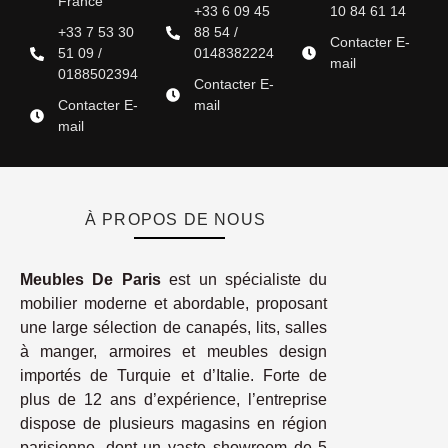
France
+33 6 09 45
10 84 61 14
+33 7 53 30
88 54 /
Contacter E-
51 09 /
0148382224
mail
0188502394
Contacter E-
Contacter E-
mail
mail
À PROPOS DE NOUS
Meubles De Paris
est un spécialiste du
mobilier moderne et abordable, proposant
une large sélection de canapés, lits, salles
à manger, armoires et meubles design
importés de Turquie et d’Italie. Forte de
plus de 12 ans d’expérience, l’entreprise
dispose de plusieurs magasins en région
parisienne, dont un vaste showroom de 5