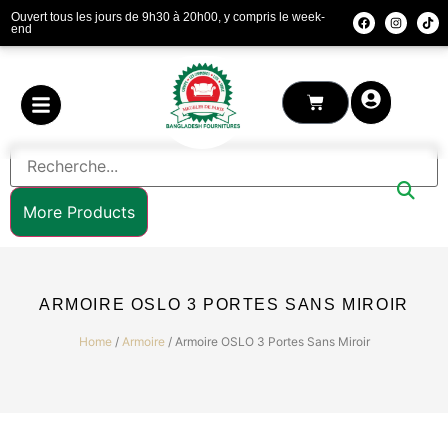
Ouvert tous les jours de 9h30 à 20h00, y compris le week-
end
More Products
ARMOIRE OSLO 3 PORTES SANS MIROIR
Home
/
Armoire
/ Armoire OSLO 3 Portes Sans Miroir