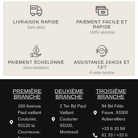
LIVRAISON RAPIDE
PAIEMENT FACILE ET
RAPIDE
Sans délai
100% sécurisé
PAIEMENT ÉCHELONNÉ
ASSISTANCE 24H/24 ET
7J/7
Sans hésitation
À votre service
PREMIÈRE
DEUXIÈME
TROISIÈME
BRANCHE
BRANCHE
BRANCHE
160 Avenue
2 Ter Bd Paul
94 Bd Félix
Paul vaillant
Vaillant
Faure, 93300
Couturier,
Couturier
Aubervilliers
93120 la
93100,
+33 6 10 84
Courneuve,
Montreuil
61 33 / +33 6