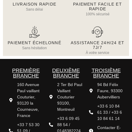
LIVRAISON RAPIDE
PAIEMENT FACILE ET
RAPIDE
Sans délai
100% sécurisé
PAIEMENT ÉCHELONNÉ
ASSISTANCE 24H/24 ET
7J/7
Sans hésitation
À votre service
PREMIÈRE
DEUXIÈME
TROISIÈME
BRANCHE
BRANCHE
BRANCHE
160 Avenue
2 Ter Bd Paul
94 Bd Félix
Paul vaillant
Vaillant
Faure, 93300
Couturier,
Couturier
Aubervilliers
93120 la
93100,
+33 6 10 84
Courneuve,
Montreuil
61 33 / +33 6
France
+33 6 09 45
10 84 61 14
+33 7 53 30
88 54 /
Contacter E-
51 09 /
0148382224