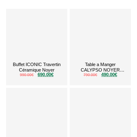
Buffet ICONIC Travertin
Table a Manger
Céramique Noyer
CALYPSO NOYER
690.00
€
490.00
€
990.00
€
790.00
TRAVERTIN
€
CERAMIQUE