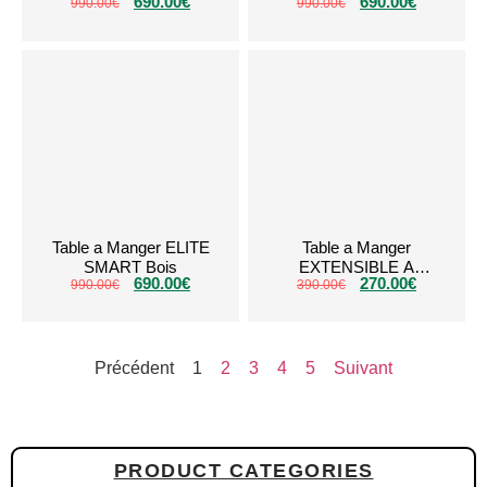
690.00
€
690.00
€
990.00
€
990.00
€
Table a Manger ELITE
Table a Manger
SMART Bois
EXTENSIBLE A
690.00
€
270.00
€
990.00
€
RALLONGE Noir
390.00
€
Précédent
1
2
3
4
5
Suivant
PRODUCT CATEGORIES