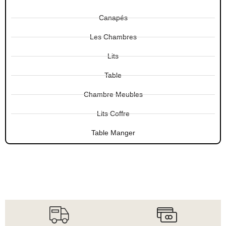
Canapés
Les Chambres
Lits
Table
Chambre Meubles
Lits Coffre
Table Manger