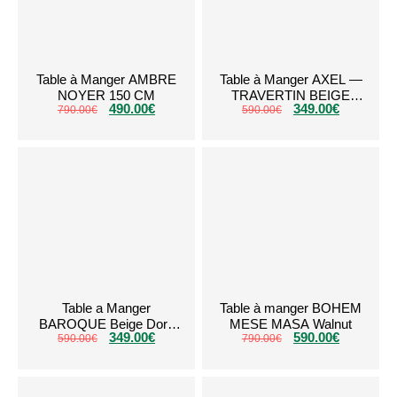
Table à Manger AMBRE
Table à Manger AXEL —
NOYER 150 CM
TRAVERTIN BEIGE
490.00
€
349.00
€
790.00
€
(RONDE – 1 MÈTRE)
590.00
€
Table a Manger
Table à manger BOHEM
BAROQUE Beige Dore
MESE MASA Walnut
349.00
€
590.00
€
590.00
150cm
€
790.00
€