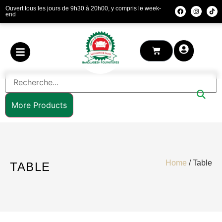
Ouvert tous les jours de 9h30 à 20h00, y compris le week-
end
More Products
Home
/ Table
TABLE