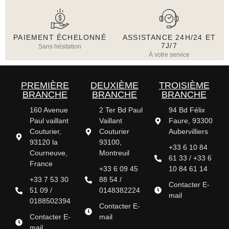
PAIEMENT ÉCHELONNÉ
ASSISTANCE 24H/24 ET
7J/7
Sans hésitation
À votre service
PREMIÈRE
DEUXIÈME
TROISIÈME
BRANCHE
BRANCHE
BRANCHE
160 Avenue
2 Ter Bd Paul
94 Bd Félix
Paul vaillant
Vaillant
Faure, 93300
Couturier,
Couturier
Aubervilliers
93120 la
93100,
+33 6 10 84
Courneuve,
Montreuil
61 33 / +33 6
France
+33 6 09 45
10 84 61 14
+33 7 53 30
88 54 /
Contacter E-
51 09 /
0148382224
mail
0188502394
Contacter E-
Contacter E-
mail
mail