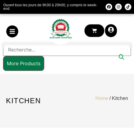
Ouvert tous les jours de 9h30 à 20h00, y compris le week-
end
More Products
Home
/ Kitchen
KITCHEN