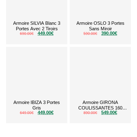
Armoire SILVIA Blanc 3
Armoire OSLO 3 Portes
Portes Avec 2 Tiroirs
Sans Miroir
449.00
€
390.00
€
690.00
€
590.00
€
Armoire IBIZA 3 Portes
Armoire GIRONA
Gris
COULISSANTES 160
449.00
€
549.00
€
649.00
€
890.00
Beige
€