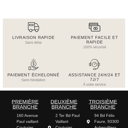
LIVRAISON RAPIDE
PAIEMENT FACILE ET
RAPIDE
Sans délai
100% sécurisé
PAIEMENT ÉCHELONNÉ
ASSISTANCE 24H/24 ET
7J/7
Sans hésitation
À votre service
PREMIÈRE
DEUXIÈME
TROISIÈME
BRANCHE
BRANCHE
BRANCHE
160 Avenue
2 Ter Bd Paul
94 Bd Félix
Paul vaillant
Vaillant
Faure, 93300
Couturier,
Couturier
Aubervilliers