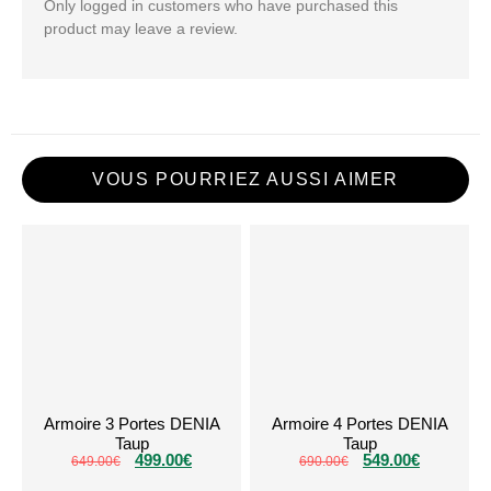
Only logged in customers who have purchased this
product may leave a review.
VOUS POURRIEZ AUSSI AIMER
Armoire 3 Portes DENIA
Armoire 4 Portes DENIA
Taup
Taup
499.00
€
549.00
€
649.00
€
690.00
€