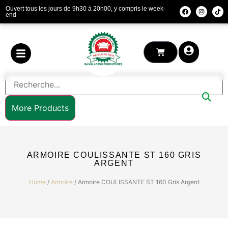
Ouvert tous les jours de 9h30 à 20h00, y compris le week-
end
More Products
ARMOIRE COULISSANTE ST 160 GRIS
ARGENT
Home
/
Armoire
/ Armoire COULISSANTE ST 160 Gris Argent