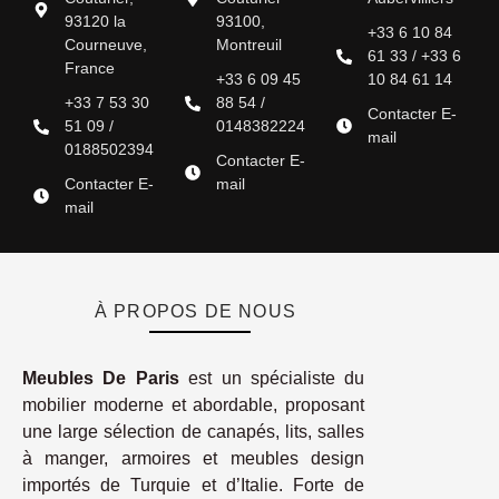
93120 la
93100,
+33 6 10 84
Courneuve,
Montreuil
61 33 / +33 6
France
+33 6 09 45
10 84 61 14
+33 7 53 30
88 54 /
Contacter E-
51 09 /
0148382224
mail
0188502394
Contacter E-
Contacter E-
mail
mail
À PROPOS DE NOUS
Meubles De Paris
est un spécialiste du
mobilier moderne et abordable, proposant
une large sélection de canapés, lits, salles
à manger, armoires et meubles design
importés de Turquie et d’Italie. Forte de