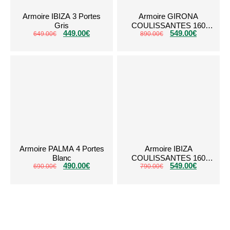
Armoire IBIZA 3 Portes
Armoire GIRONA
Gris
COULISSANTES 160
449.00
€
549.00
€
649.00
€
890.00
Beige
€
Armoire PALMA 4 Portes
Armoire IBIZA
Blanc
COULISSANTES 160
490.00
€
549.00
€
690.00
€
790.00
€
Gris