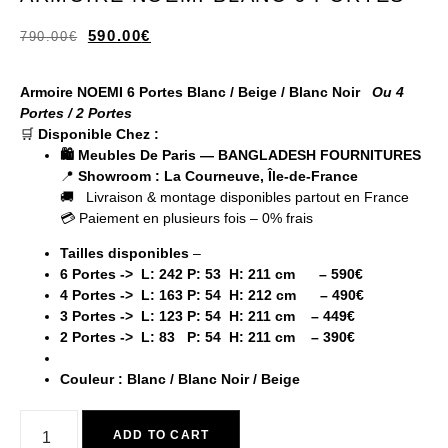
590.00
€
790.00
€
Armoire NOEMI 6 Portes Blanc / Beige / Blanc Noir
Ou 4
Portes / 2 Portes
🛒
Disponible Chez :
🛍️ Meubles De Paris — BANGLADESH FOURNITURES
📍
Showroom : La Courneuve, Île-de-France
🚚 Livraison & montage disponibles partout en France
💳 Paiement en plusieurs fois – 0% frais
Tailles disponibles
–
6 Portes -> L: 242 P: 53 H: 211 cm – 590€
4 Portes -> L: 163 P: 54 H: 212 cm – 490€
3 Portes -> L: 123 P: 54 H: 211 cm – 449€
2 Portes -> L: 83 P: 54 H: 211 cm – 390€
Couleur :
Blanc / Blanc Noir / Beige
ADD TO CART