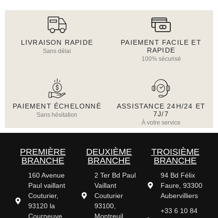
LIVRAISON RAPIDE
PAIEMENT FACILE ET
RAPIDE
Sans délai
100% sécurisé
PAIEMENT ÉCHELONNÉ
ASSISTANCE 24H/24 ET
7J/7
Sans hésitation
À votre service
PREMIÈRE
DEUXIÈME
TROISIÈME
BRANCHE
BRANCHE
BRANCHE
160 Avenue
2 Ter Bd Paul
94 Bd Félix
Paul vaillant
Vaillant
Faure, 93300
Couturier,
Couturier
Aubervilliers
93120 la
93100,
+33 6 10 84
Courneuve,
Montreuil