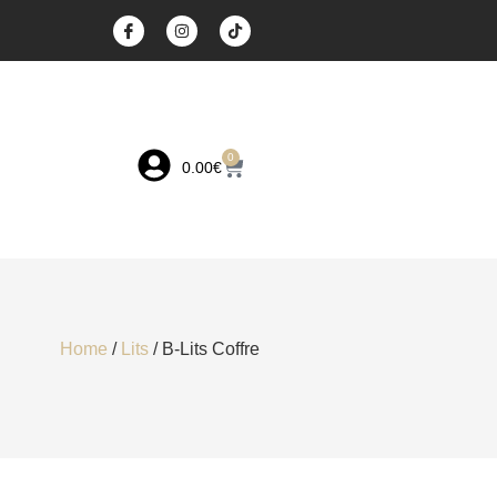
0
0.00
€
Home
/
Lits
/ B-Lits Coffre