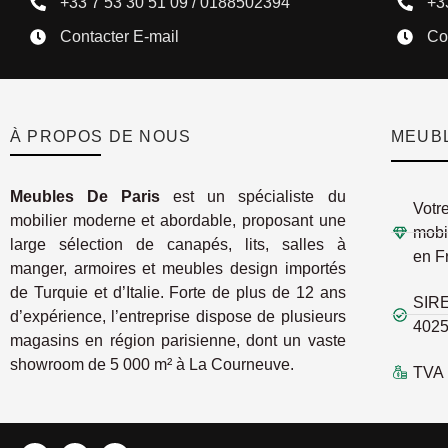
+33 7 53 30 51 09 / 0188502394
+3
Contacter E-mail
Co
À PROPOS DE NOUS
MEUBL
Meubles De Paris
est un spécialiste du
Votr
mobilier moderne et abordable, proposant une
mobi
large sélection de canapés, lits, salles à
en F
manger, armoires et meubles design importés
de Turquie et d’Italie. Forte de plus de 12 ans
SIRE
d’expérience, l’entreprise dispose de plusieurs
402
magasins en région parisienne, dont un vaste
showroom de 5 000 m² à La Courneuve.
TVA 