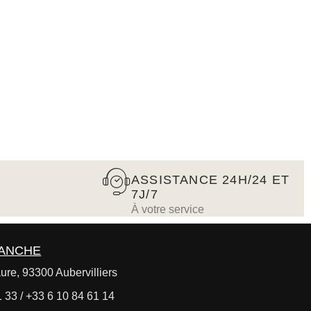
ASSISTANCE 24H/24 ET
7J/7
À votre service
RANCHE
ure, 93300 Aubervilliers
 33 / +33 6 10 84 61 14