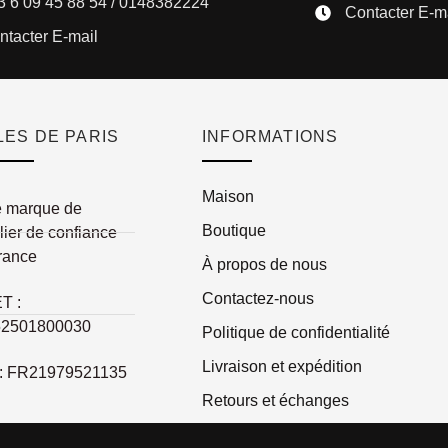
3 6 09 45 88 54 / 0148382224
Contacter E-m
ntacter E-mail
ES DE PARIS
INFORMATIONS
Maison
e marque de
Boutique
lier de confiance
rance
À propos de nous
Contactez-nous
T :
52501800030
Politique de confidentialité
Livraison et expédition
: FR21979521135
Retours et échanges