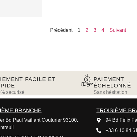
Précédent
1
2
3
4
Suivant
IEMENT FACILE ET
PAIEMENT
PIDE
ÉCHELONNÉ
% sécurisé
Sans hésitation
IÈME BRANCHE
TROISIÈME B
er Bd Paul Vaillant Couturier 93100,
94 Bd Félix Fa
ntreuil
+33 6 10 84 61