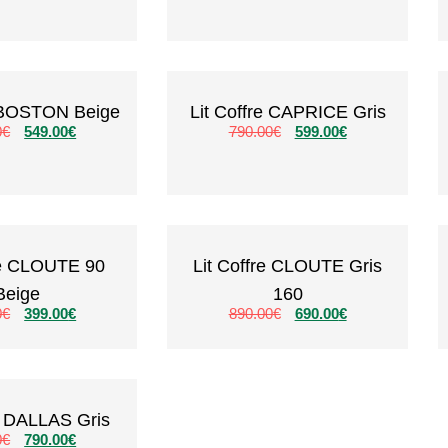
e BOSTON Beige
Lit Coffre CAPRICE Gris
0
€
549.00
€
790.00
€
599.00
€
re CLOUTE 90
Lit Coffre CLOUTE Gris
Beige
160
0
€
399.00
€
890.00
€
690.00
€
re DALLAS Gris
0
€
790.00
€