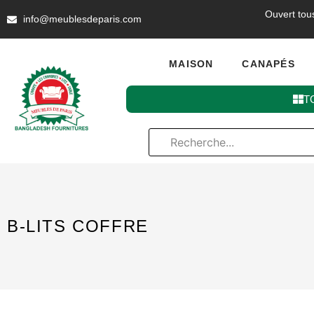
Ouvert tou
info@meublesdeparis.com
MAISON
CANAPÉS
T
B-LITS COFFRE