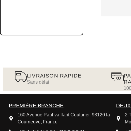
LIVRAISON RAPIDE
PA
RA
Sans délai
100
PREMIÈRE BRANCHE
DEUX
160 Avenue Paul vaillant Couturier, 93120 la
2 T
Courneuve, France
Mo