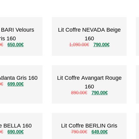
s
Lit Coffre NEVADA Beige
ris 160
160
0
€
650.00
€
1,090.00
€
790.00
€
Atlanta Gris 160
Lit Coffre Avangart Rouge
0
€
699.00
€
160
890.00
€
790.00
€
fre BELLA 160
Lit Coffre BERLIN Gris
0
€
690.00
€
790.00
€
649.00
€