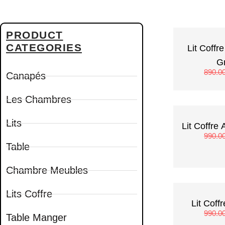
PRODUCT
CATEGORIES
Lit Coffre BARI Velour
G
890.0
Canapés
Les Chambres
Lits
Lit Coffre 
990.0
Table
Chambre Meubles
Lits Coffre
Lit Cof
990.0
Table Manger