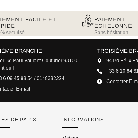
IEMENT FACILE ET
PAIEMENT
PIDE
ÉCHELONNÉ
% sécurisé
Sans hésitation
IÈME BRANCHE
TROISIÈME B
er Bd Paul Vaillant Couturier 93100,
94 Bd Félix Fa
ntreuil
+33 6 10 84 61
3 6 09 45 88 54 / 0148382224
Contacter E-m
ntacter E-mail
ES DE PARIS
INFORMATIONS