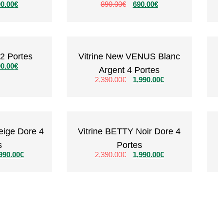
0.00
€
890.00
€
690.00
€
 2 Portes
Vitrine New VENUS Blanc
0.00
€
Argent 4 Portes
2,390.00
€
1,990.00
€
eige Dore 4
Vitrine BETTY Noir Dore 4
s
Portes
990.00
€
2,390.00
€
1,990.00
€