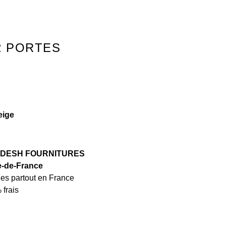
2 PORTES
eige
GLADESH FOURNITURES
e-de-France
es partout en France
 frais