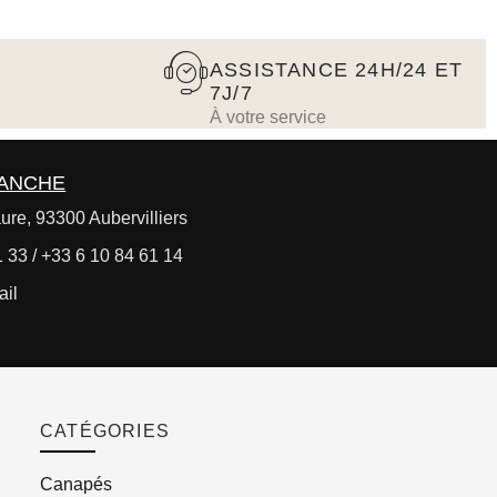
ASSISTANCE 24H/24 ET
7J/7
À votre service
RANCHE
ure, 93300 Aubervilliers
 33 / +33 6 10 84 61 14
ail
CATÉGORIES
Canapés