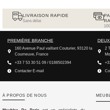
LIVRAISON RAPIDE
PA
RA
Sans délai
100
PREMIÈRE BRANCHE
DEUX
160 Avenue Paul vaillant Couturier, 93120 la
2 T
Courneuve, France
Mo
+33 7 53 30 51 09 / 0188502394
+3
Contacter E-mail
Co
À PROPOS DE NOUS
MEUBL