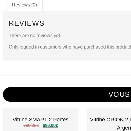
Reviews (0)
REVIEWS
There are no reviews yet.
Only logged in customers who have purchased this product
VOUS
Vitrine SMART 2 Portes
Vitrine ORION 2 
790.00
€
690.00
€
Argen