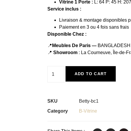
Vitrine 1 Porte :
L: 64 P: 45 H: 20
Service inclus :
Livraison & montage disponibles p
Paiement en 3 ou 4 fois sans frais
Disponible Chez :
📍
Meubles De Paris —
BANGLADESH
📍
Showroom
: La Courneuve, Île-de-F
ADD TO CART
SKU
Betty-bc1
Category
B-Vitrine