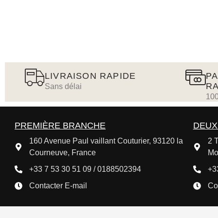
LIVRAISON RAPIDE
PA
RA
Sans délai
100
PREMIÈRE BRANCHE
DEUX
160 Avenue Paul vaillant Couturier, 93120 la
2 T
Courneuve, France
Mo
+33 7 53 30 51 09 / 0188502394
+3
Contacter E-mail
Co