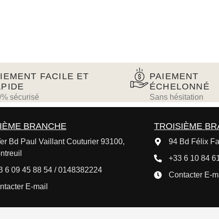
IEMENT FACILE ET
PAIEMENT
PIDE
ÉCHELONNÉ
% sécurisé
Sans hésitation
IÈME BRANCHE
TROISIÈME B
er Bd Paul Vaillant Couturier 93100,
94 Bd Félix Fa
ntreuil
+33 6 10 84 61
3 6 09 45 88 54 / 0148382224
Contacter E-m
ntacter E-mail