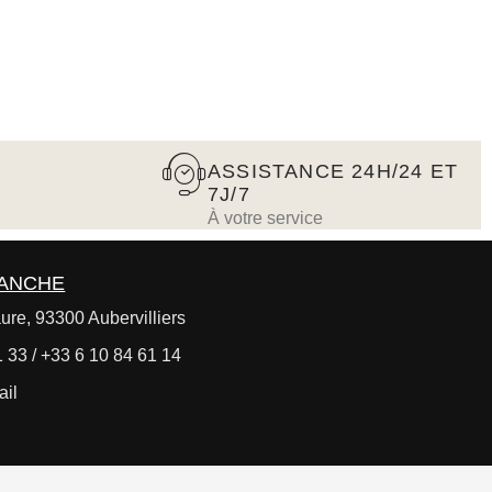
ASSISTANCE 24H/24 ET
7J/7
À votre service
RANCHE
ure, 93300 Aubervilliers
 33 / +33 6 10 84 61 14
ail