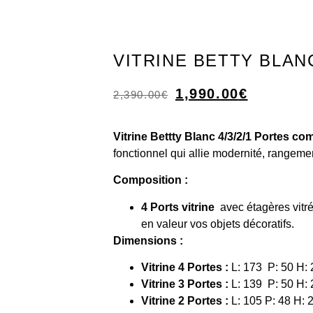
VITRINE BETTY BLAN
1,990.00
€
2,390.00
€
Vitrine Bettty Blanc 4/3/2/1 Portes co
fonctionnel qui allie modernité, rangemen
Composition :
4 Ports vitrine
avec étagères vitr
en valeur vos objets décoratifs.
Dimensions :
Vitrine 4 Portes :
L: 173 P: 50 H:
Vitrine 3 Portes :
L: 139 P: 50 H:
Vitrine 2 Portes :
L: 105 P: 48 H: 