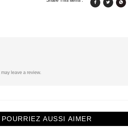
Share This Items :
 may leave a review.
 POURRIEZ AUSSI AIMER