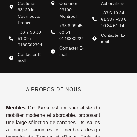
Couturier,
Couturier
Aubervilliers
93120 la
93100,
+33 6 10 84
Courneuve,
Montreuil
61 33 / +33 6
France
+33 6 09 45
10 84 61 14
+33 7 53 30
88 54 /
Contacter E-
51 09 /
0148382224
mail
0188502394
Contacter E-
Contacter E-
mail
mail
À PROPOS DE NOUS
Meubles De Paris
est un spécialiste du
mobilier moderne et abordable, proposant
une large sélection de canapés, lits, salles
à manger, armoires et meubles design