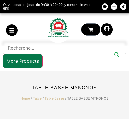
Ouvert tous les jours de 9h30 à 20h00, y compris le week-
end
More Products
TABLE BASSE MYKONOS
Home
/
Table
/
Table Basse
/ TABLE BASSE MYKONOS