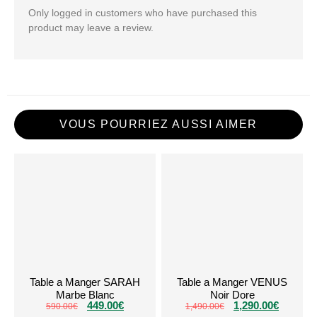
Only logged in customers who have purchased this
product may leave a review.
VOUS POURRIEZ AUSSI AIMER
Table a Manger SARAH
Table a Manger VENUS
Marbe Blanc
Noir Dore
449.00
€
1,290.00
€
590.00
€
1,490.00
€