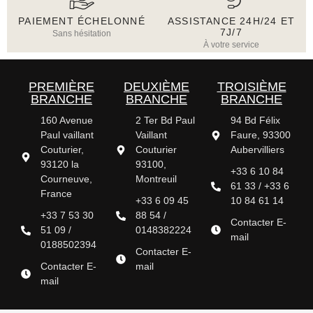
PAIEMENT ÉCHELONNÉ
ASSISTANCE 24H/24 ET
7J/7
Sans hésitation
À votre service
PREMIÈRE
DEUXIÈME
TROISIÈME
BRANCHE
BRANCHE
BRANCHE
160 Avenue
2 Ter Bd Paul
94 Bd Félix
Paul vaillant
Vaillant
Faure, 93300
Couturier,
Couturier
Aubervilliers
93120 la
93100,
+33 6 10 84
Courneuve,
Montreuil
61 33 / +33 6
France
+33 6 09 45
10 84 61 14
+33 7 53 30
88 54 /
Contacter E-
51 09 /
0148382224
mail
0188502394
Contacter E-
Contacter E-
mail
mail