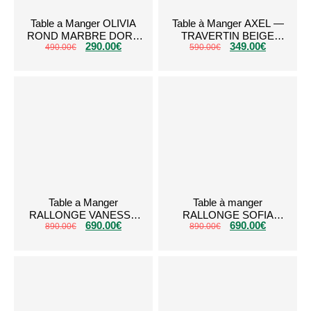
Table a Manger OLIVIA
Table à Manger AXEL —
ROND MARBRE DORE
TRAVERTIN BEIGE
290.00
€
349.00
€
490.00
€
1M
(RONDE – 1 MÈTRE)
590.00
€
Table a Manger
Table à manger
RALLONGE VANESSA
RALLONGE SOFIA
690.00
€
690.00
€
TRAVERTIN PLATEAU
890.00
€
890.00
Blanc Argent
€
CERAMIQUE