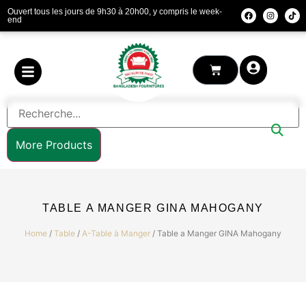
Ouvert tous les jours de 9h30 à 20h00, y compris le week-
end
More Products
TABLE A MANGER GINA MAHOGANY
Home
/
Table
/
A-Table à Manger
/ Table a Manger GINA Mahogany