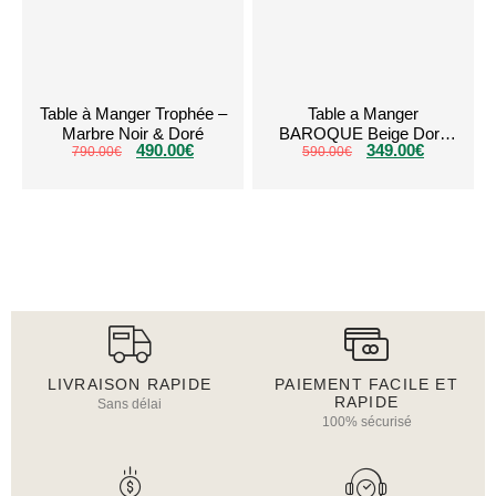
Table à Manger Trophée –
Table a Manger
Marbre Noir & Doré
BAROQUE Beige Dore
490.00
€
349.00
€
790.00
€
590.00
150cm
€
LIVRAISON RAPIDE
PAIEMENT FACILE ET
RAPIDE
Sans délai
100% sécurisé