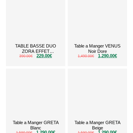
TABLE BASSE DUO
Table a Manger VENUS
ZORA EFFET
Noir Dore
229.00
€
1,290.00
€
TRAVERTIN PIED
390.00
€
1,490.00
€
NOYER
Table a Manger GRETA
Table a Manger GRETA
Blanc
Beige
1,290.00
€
1,290.00
€
1,590.00
€
1,590.00
€