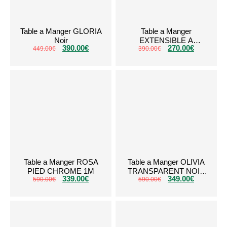
Table a Manger GLORIA
Table a Manger
Noir
EXTENSIBLE A
390.00
€
270.00
€
449.00
€
RALLONGE Noir
390.00
€
Table a Manger ROSA
Table a Manger OLIVIA
PIED CHROME 1M
TRANSPARENT NOIR
339.00
€
349.00
€
590.00
€
590.00
1m50
€