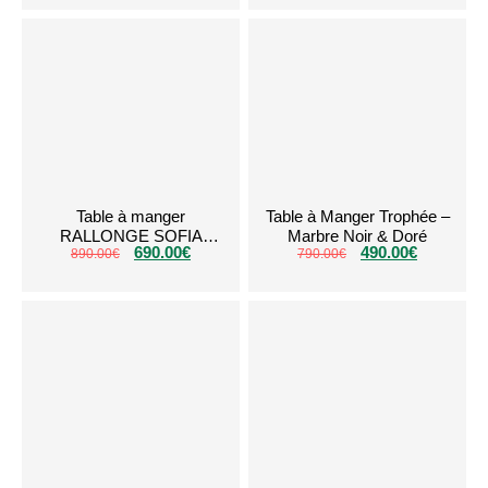
Table à manger
Table à Manger Trophée –
RALLONGE SOFIA
Marbre Noir & Doré
690.00
€
490.00
€
890.00
Blanc Argent
€
790.00
€