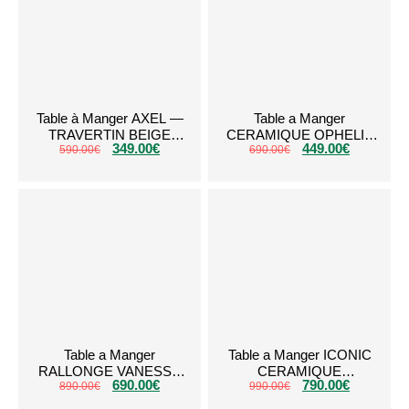
Table à Manger AXEL —
Table a Manger
TRAVERTIN BEIGE
CERAMIQUE OPHELIA
349.00
€
449.00
€
(RONDE – 1 MÈTRE)
590.00
€
690.00
Blanc Dore
€
Table a Manger
Table a Manger ICONIC
RALLONGE VANESSA
CERAMIQUE
690.00
€
790.00
€
TRAVERTIN PLATEAU
890.00
€
990.00
TRAVERTIN
€
CERAMIQUE