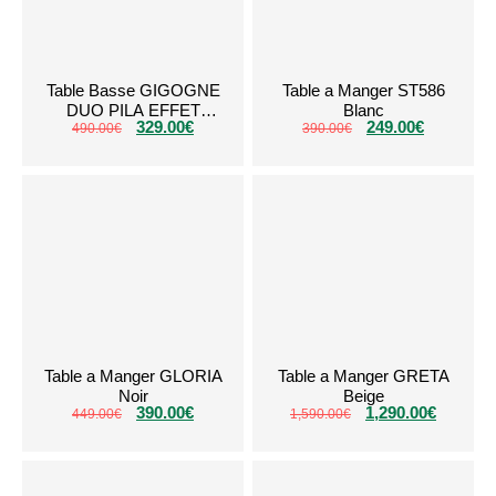
Table Basse GIGOGNE
Table a Manger ST586
DUO PILA EFFET
Blanc
329.00
€
249.00
€
490.00
TRAVERTIN
€
390.00
€
Table a Manger GLORIA
Table a Manger GRETA
Noir
Beige
390.00
€
1,290.00
€
449.00
€
1,590.00
€