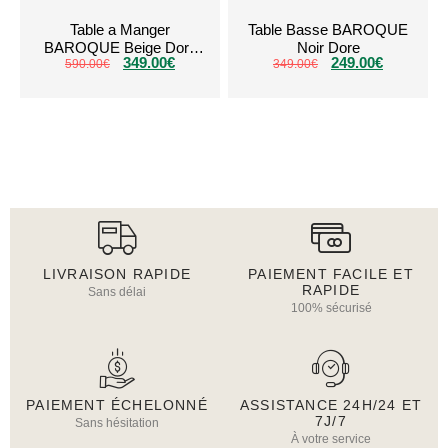
Table a Manger
Table Basse BAROQUE
BAROQUE Beige Dore
Noir Dore
349.00
€
249.00
€
590.00
150cm
€
349.00
€
LIVRAISON RAPIDE
PAIEMENT FACILE ET
RAPIDE
Sans délai
100% sécurisé
PAIEMENT ÉCHELONNÉ
ASSISTANCE 24H/24 ET
7J/7
Sans hésitation
À votre service