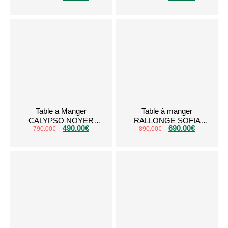
Table a Manger
Table à manger
CALYPSO NOYER
RALLONGE SOFIA
490.00
€
690.00
€
790.00
TRAVERTIN
€
890.00
Blanc Argent
€
CERAMIQUE