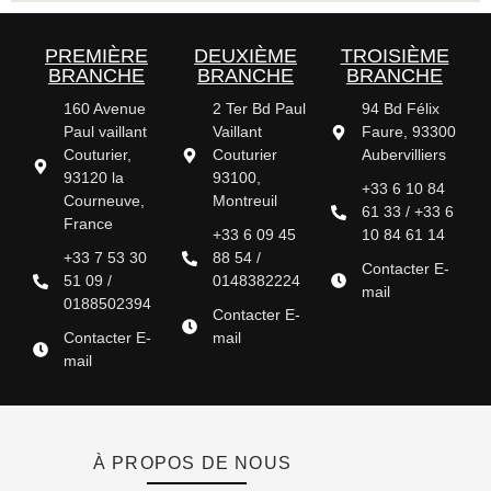
PREMIÈRE
DEUXIÈME
TROISIÈME
BRANCHE
BRANCHE
BRANCHE
160 Avenue
2 Ter Bd Paul
94 Bd Félix
Paul vaillant
Vaillant
Faure, 93300
Couturier,
Couturier
Aubervilliers
93120 la
93100,
+33 6 10 84
Courneuve,
Montreuil
61 33 / +33 6
France
+33 6 09 45
10 84 61 14
+33 7 53 30
88 54 /
Contacter E-
51 09 /
0148382224
mail
0188502394
Contacter E-
Contacter E-
mail
mail
À PROPOS DE NOUS