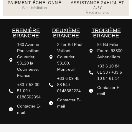
PAIEMENT ÉCHELONNÉ
ASSISTANCE 24H/24 ET
7J/7
Sans hésitation
À votre service
PREMIÈRE
DEUXIÈME
TROISIÈME
BRANCHE
BRANCHE
BRANCHE
160 Avenue
2 Ter Bd Paul
94 Bd Félix
Paul vaillant
Vaillant
Faure, 93300
Couturier,
Couturier
Aubervilliers
93120 la
93100,
+33 6 10 84
Courneuve,
Montreuil
61 33 / +33 6
France
+33 6 09 45
10 84 61 14
+33 7 53 30
88 54 /
Contacter E-
51 09 /
0148382224
mail
0188502394
Contacter E-
Contacter E-
mail
mail