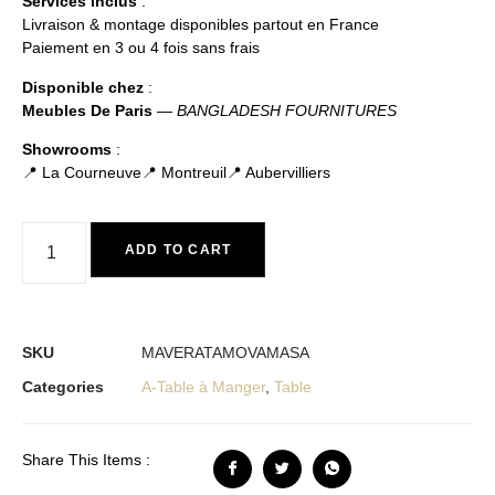
Services inclus
:
Livraison & montage disponibles partout en France
Paiement en 3 ou 4 fois sans frais
Disponible chez
:
Meubles De Paris
—
BANGLADESH FOURNITURES
Showrooms
:
📍 La Courneuve📍 Montreuil📍 Aubervilliers
ADD TO CART
SKU
MAVERATAMOVAMASA
Categories
A-Table à Manger
,
Table
Share This Items :