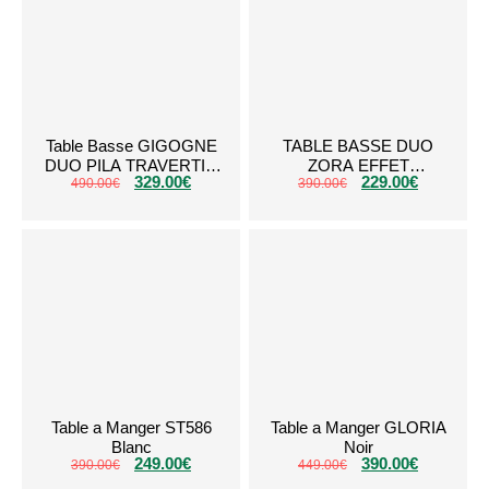
Table Basse GIGOGNE
TABLE BASSE DUO
DUO PILA TRAVERTIN
ZORA EFFET
329.00
€
229.00
€
490.00
CÉRAMIQUE
€
TRAVERTIN PIED
390.00
€
NOYER
Table a Manger ST586
Table a Manger GLORIA
Blanc
Noir
249.00
€
390.00
€
390.00
€
449.00
€