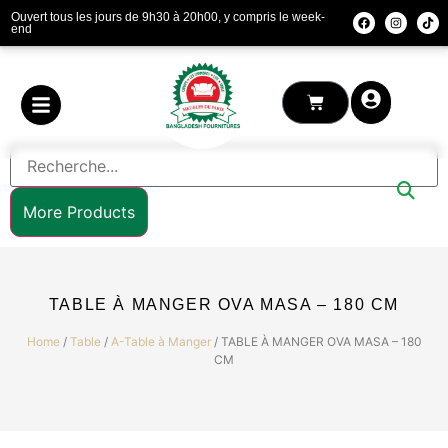
Ouvert tous les jours de 9h30 à 20h00, y compris le week-
end
More Products
TABLE À MANGER OVA MASA – 180 CM
Home
/
Table
/
A-Table à Manger
/ TABLE À MANGER OVA MASA – 180
CM