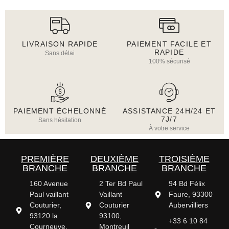
LIVRAISON RAPIDE
PAIEMENT FACILE ET
RAPIDE
Sans délai
100% sécurisé
PAIEMENT ÉCHELONNÉ
ASSISTANCE 24H/24 ET
7J/7
Sans hésitation
À votre service
PREMIÈRE
DEUXIÈME
TROISIÈME
BRANCHE
BRANCHE
BRANCHE
160 Avenue
2 Ter Bd Paul
94 Bd Félix
Paul vaillant
Vaillant
Faure, 93300
Couturier,
Couturier
Aubervilliers
93120 la
93100,
+33 6 10 84
Courneuve,
Montreuil