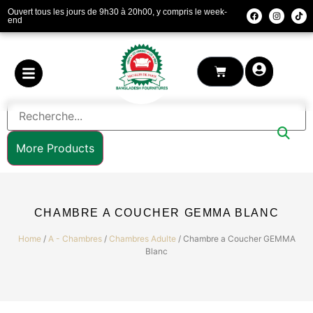
Ouvert tous les jours de 9h30 à 20h00, y compris le week-
end
More Products
CHAMBRE A COUCHER GEMMA BLANC
Home
/
A - Chambres
/
Chambres Adulte
/ Chambre a Coucher GEMMA
Blanc