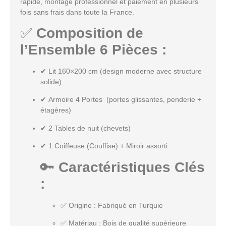
rapide
,
montage professionnel
et
paiement en plusieurs
fois sans frais
dans toute la France.
✅
Composition de
l’Ensemble 6 Pièces :
✔
Lit 160×200 cm
(design moderne avec structure
solide)
✔
Armoire 4 Portes
(portes glissantes, penderie +
étagères)
✔
2 Tables de nuit (chevets)
✔
1 Coiffeuse (Couffise) + Miroir assorti
🔑
Caractéristiques Clés
:
✅
Origine
: Fabriqué en Turquie
✅
Matériau
: Bois de qualité supérieure