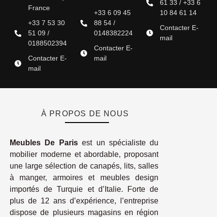
61 33 / +33 6
France
+33 6 09 45
10 84 61 14
+33 7 53 30
88 54 /
Contacter E-
51 09 /
0148382224
mail
0188502394
Contacter E-
Contacter E-
mail
mail
À PROPOS DE NOUS
Meubles De Paris
est un spécialiste du
mobilier moderne et abordable, proposant
une large sélection de canapés, lits, salles
à manger, armoires et meubles design
importés de Turquie et d’Italie. Forte de
plus de 12 ans d’expérience, l’entreprise
dispose de plusieurs magasins en région