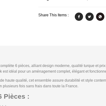
Share This Items :
complète 6 pièces
, alliant
design moderne
,
qualité turque
et
prix
ck est idéal pour un aménagement complet, élégant et fonctionne
 de haute qualité
, cet ensemble assure
durabilité et style conte
 plusieurs fois sans frais
dans toute la France.
 Pièces :