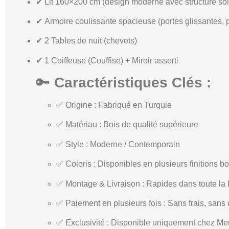
✔
Lit 160×200 cm
(design moderne avec structure sol
✔
Armoire coulissante
spacieuse (portes glissantes, 
✔
2 Tables de nuit (chevets)
✔
1 Coiffeuse (Couffise) + Miroir assorti
🔑
Caractéristiques Clés :
✅
Origine
: Fabriqué en Turquie
✅
Matériau
: Bois de qualité supérieure
✅
Style
: Moderne / Contemporain
✅
Coloris
: Disponibles en plusieurs finitions bo
✅
Montage & Livraison
: Rapides dans toute la
✅
Paiement en plusieurs fois
: Sans frais, sans
✅
Exclusivité
: Disponible uniquement chez
Meu