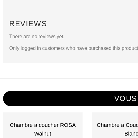
REVIEWS
There are no reviews yet.
Only logged in customers who have purchased this product
VOUS
Chambre a coucher ROSA
Chambre a Cou
Walnut
Blan