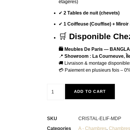
étagères)
✔
2 Tables de nuit (chevets)
✔
1 Coiffeuse (Couffise) + Miroir
🛒
Disponible Chez
🛍️ Meubles De Paris — BAN
📍
Showroom : La Courneuve, Îl
🚚 Livraison & montage disponible
💳 Paiement en plusieurs fois – 0%
ADD TO CART
SKU
CRISTAL-ELIF-MDP
Categories
A - Chambres
,
Chambres