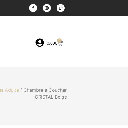
0
0.00
€
s Adulte
/ Chambre a Coucher
CRISTAL Beige