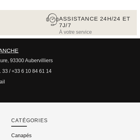
ASSISTANCE 24H/24 ET
7J/7
À votre service
RANCHE
ure, 93300 Aubervilliers
 33 / +33 6 10 84 61 14
ail
CATÉGORIES
Canapés