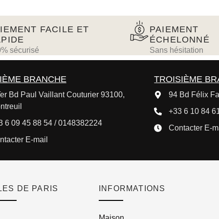
IEMENT FACILE ET
PAIEMENT
PIDE
ÉCHELONNÉ
% sécurisé
Sans hésitation
IÈME BRANCHE
TROISIÈME B
er Bd Paul Vaillant Couturier 93100,
94 Bd Félix Fa
ntreuil
+33 6 10 84 61
3 6 09 45 88 54 / 0148382224
Contacter E-m
ntacter E-mail
ES DE PARIS
INFORMATIONS
Maison