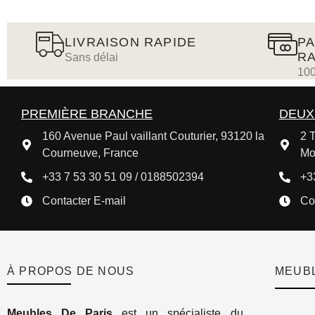
LIVRAISON RAPIDE
PA
RA
Sans délai
100
PREMIÈRE BRANCHE
DEUX
160 Avenue Paul vaillant Couturier, 93120 la
2 T
Courneuve, France
Mo
+33 7 53 30 51 09 / 0188502394
+3
Contacter E-mail
Co
À PROPOS DE NOUS
MEUBL
Meubles De Paris
est un spécialiste du