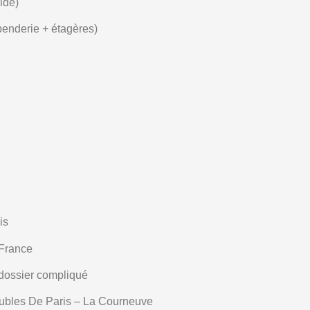
ide)
penderie + étagères)
is
 France
 dossier compliqué
bles De Paris – La Courneuve