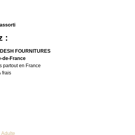
 assorti
 :
GLADESH FOURNITURES
e-de-France
s partout en France
 frais
 Adulte