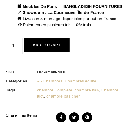
🛍️ Meubles De Paris — BANGLADESH FOURNITURES
📍
Showroom : La Courneuve, Île-de-France
🚚 Livraison & montage disponibles partout en France
💳 Paiement en plusieurs fois – 0% frais
ADD TO CART
SKU
DM-amalfi-MDP
Categories
A - Chambres
,
Chambres Adulte
Tags
chambre Complete
,
chambre italy
,
Chambre
lucy
,
chambre pas cher
Share This Items :