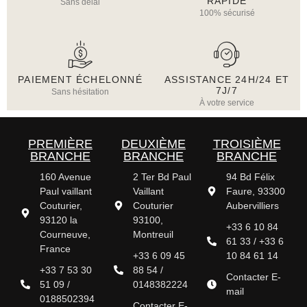
RAPIDE
Sans délai
100% sécurisé
PAIEMENT ÉCHELONNÉ
ASSISTANCE 24H/24 ET
7J/7
Sans hésitation
À votre service
PREMIÈRE
DEUXIÈME
TROISIÈME
BRANCHE
BRANCHE
BRANCHE
160 Avenue
2 Ter Bd Paul
94 Bd Félix
Paul vaillant
Vaillant
Faure, 93300
Couturier,
Couturier
Aubervilliers
93120 la
93100,
+33 6 10 84
Courneuve,
Montreuil
61 33 / +33 6
France
+33 6 09 45
10 84 61 14
+33 7 53 30
88 54 /
Contacter E-
51 09 /
0148382224
mail
0188502394
Contacter E-