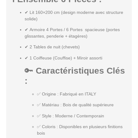
✔
Lit 160×200 cm
(design moderne avec structure
solide)
✔
Armoire 4 Portes / 6 Portes
spacieuse (portes
glissantes, penderie + étagères)
✔
2 Tables de nuit (chevets)
✔
1 Coiffeuse (Couffise) + Miroir assorti
🔑
Caractéristiques Clés
:
✅
Origine
: Fabriqué en ITALY
✅
Matériau
: Bois de qualité supérieure
✅
Style
: Moderne / Contemporain
✅
Coloris
: Disponibles en plusieurs finitions
bois