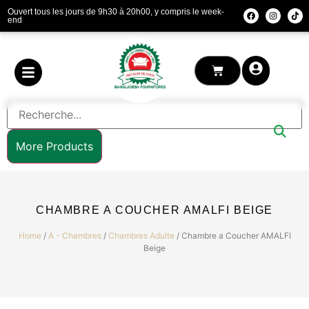
Ouvert tous les jours de 9h30 à 20h00, y compris le week-
end
More Products
CHAMBRE A COUCHER AMALFI BEIGE
Home
/
A - Chambres
/
Chambres Adulte
/ Chambre a Coucher AMALFI
Beige