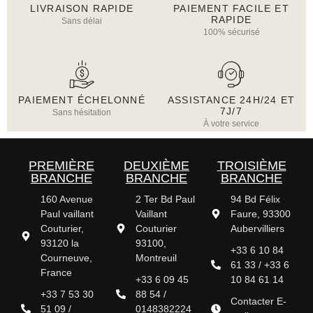
LIVRAISON RAPIDE
PAIEMENT FACILE ET
RAPIDE
Sans délai
100% sécurisé
PAIEMENT ÉCHELONNÉ
ASSISTANCE 24H/24 ET
7J/7
Sans hésitation
À votre service
PREMIÈRE
DEUXIÈME
TROISIÈME
BRANCHE
BRANCHE
BRANCHE
160 Avenue
2 Ter Bd Paul
94 Bd Félix
Paul vaillant
Vaillant
Faure, 93300
Couturier,
Couturier
Aubervilliers
93120 la
93100,
+33 6 10 84
Courneuve,
Montreuil
61 33 / +33 6
France
+33 6 09 45
10 84 61 14
+33 7 53 30
88 54 /
Contacter E-
51 09 /
0148382224