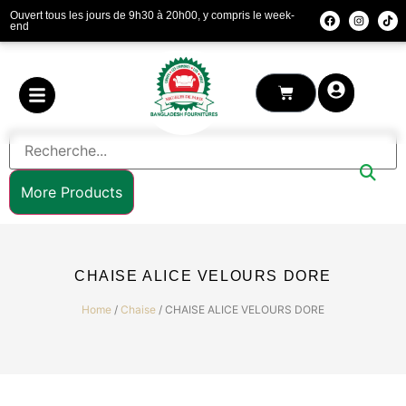
Ouvert tous les jours de 9h30 à 20h00, y compris le week-
end
More Products
CHAISE ALICE VELOURS DORE
Home
/
Chaise
/ CHAISE ALICE VELOURS DORE