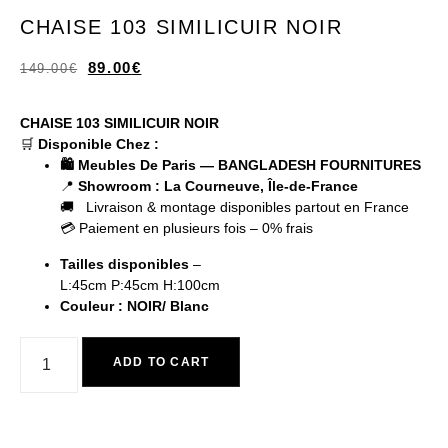
CHAISE 103 SIMILICUIR NOIR
89.00
€
149.00
€
CHAISE 103 SIMILICUIR NOIR
🛒
Disponible Chez :
🛍️ Meubles De Paris — BANGLADESH FOURNITURES
📍
Showroom : La Courneuve, Île-de-France
🚚 Livraison & montage disponibles partout en France
💳 Paiement en plusieurs fois – 0% frais
Tailles disponibles
–
L:45cm P:45cm H:100cm
Couleur : NOIR/ Blanc
ADD TO CART