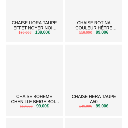
CHAISE LIORA TAUPE
CHAISE ROTINA
EFFET NOYER NOIR
COULEUR HÊTRE
139.00
€
99.00
€
180.00
TAUPE A55ZT
€
119.00
NOYER A06W
€
CHAISE BOHEME
CHAISE HERA TAUPE
CHENILLE BEIGE BOIS
A50
99.00
€
99.00
€
119.00
A53BT
€
149.00
€