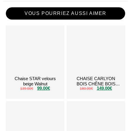
VOUS POURRIEZ AUSSI AIMER
Chaise STAR velours
CHAISE CARLYON
beige Walnut
BOIS CHÊNE BOIS
99.00
€
149.00
€
139.00
€
180.00
CLAIR A09W
€