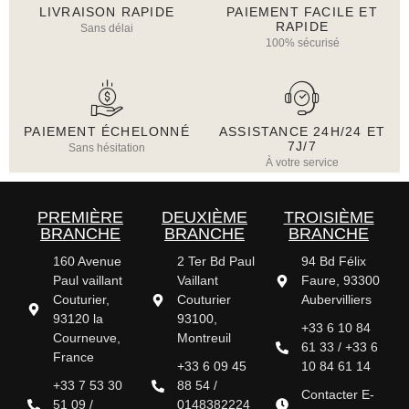
LIVRAISON RAPIDE
PAIEMENT FACILE ET
RAPIDE
Sans délai
100% sécurisé
PAIEMENT ÉCHELONNÉ
ASSISTANCE 24H/24 ET
7J/7
Sans hésitation
À votre service
PREMIÈRE
DEUXIÈME
TROISIÈME
BRANCHE
BRANCHE
BRANCHE
160 Avenue
2 Ter Bd Paul
94 Bd Félix
Paul vaillant
Vaillant
Faure, 93300
Couturier,
Couturier
Aubervilliers
93120 la
93100,
+33 6 10 84
Courneuve,
Montreuil
61 33 / +33 6
France
+33 6 09 45
10 84 61 14
+33 7 53 30
88 54 /
Contacter E-
51 09 /
0148382224