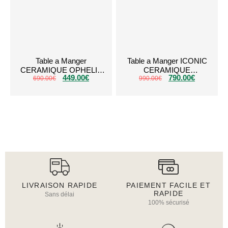
Table a Manger
Table a Manger ICONIC
CERAMIQUE OPHELIA
CERAMIQUE
449.00
€
790.00
€
690.00
Blanc Dore
€
990.00
TRAVERTIN
€
LIVRAISON RAPIDE
PAIEMENT FACILE ET
RAPIDE
Sans délai
100% sécurisé