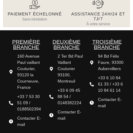
PAIEMENT ÉCHELONNÉ
ASSISTANCE 24H/24 ET
7J/7
Sans hésitation
À votre service
PREMIÈRE
DEUXIÈME
TROISIÈME
BRANCHE
BRANCHE
BRANCHE
160 Avenue
2 Ter Bd Paul
94 Bd Félix
Paul vaillant
Vaillant
Faure, 93300
Couturier,
Couturier
Aubervilliers
93120 la
93100,
+33 6 10 84
Courneuve,
Montreuil
61 33 / +33 6
France
+33 6 09 45
10 84 61 14
+33 7 53 30
88 54 /
Contacter E-
51 09 /
0148382224
mail
0188502394
Contacter E-
Contacter E-
mail
mail