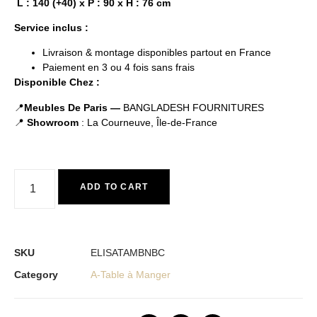
L : 140 (+40) x P : 90 x H : 76 cm
Service inclus :
Livraison & montage disponibles partout en France
Paiement en 3 ou 4 fois sans frais
Disponible Chez :
📍
Meubles De Paris —
BANGLADESH FOURNITURES
📍
Showroom
: La Courneuve, Île-de-France
ADD TO CART
SKU
ELISATAMBNBC
Category
A-Table à Manger