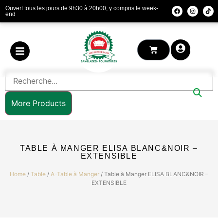
Ouvert tous les jours de 9h30 à 20h00, y compris le week-
end
More Products
TABLE À MANGER ELISA BLANC&NOIR –
EXTENSIBLE
Home
/
Table
/
A-Table à Manger
/ Table à Manger ELISA BLANC&NOIR –
EXTENSIBLE