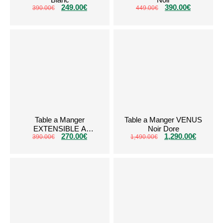
249.00
€
390.00
€
390.00
€
449.00
€
Table a Manger
Table a Manger VENUS
EXTENSIBLE A
Noir Dore
270.00
€
1,290.00
€
RALLONGE Noir
390.00
€
1,490.00
€