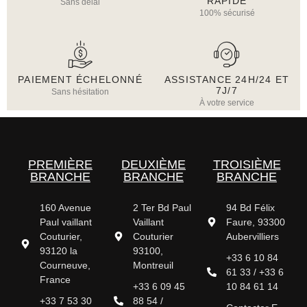
RAPIDE
Sans délai
100% sécurisé
PAIEMENT ÉCHELONNÉ
ASSISTANCE 24H/24 ET
7J/7
Sans hésitation
À votre service
PREMIÈRE
DEUXIÈME
TROISIÈME
BRANCHE
BRANCHE
BRANCHE
160 Avenue
2 Ter Bd Paul
94 Bd Félix
Paul vaillant
Vaillant
Faure, 93300
Couturier,
Couturier
Aubervilliers
93120 la
93100,
+33 6 10 84
Courneuve,
Montreuil
61 33 / +33 6
France
+33 6 09 45
10 84 61 14
+33 7 53 30
88 54 /