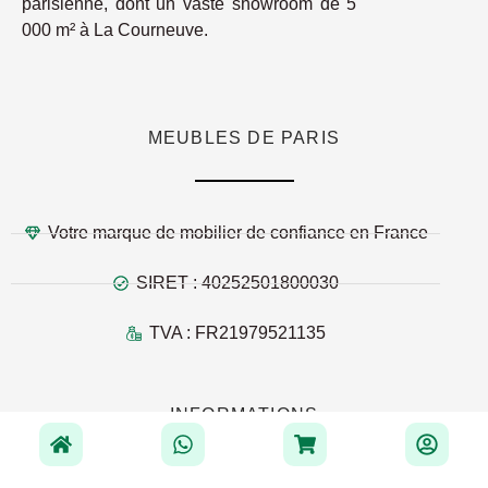
parisienne, dont un vaste showroom de 5
000 m² à La Courneuve.
MEUBLES DE PARIS
Votre marque de mobilier de confiance en France
SIRET : 40252501800030
TVA : FR21979521135
INFORMATIONS
Maison