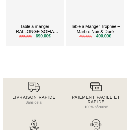
Table à manger
Table à Manger Trophée –
RALLONGE SOFIA
Marbre Noir & Doré
690.00
€
490.00
€
890.00
Blanc Argent
€
790.00
€
LIVRAISON RAPIDE
PAIEMENT FACILE ET
RAPIDE
Sans délai
100% sécurisé