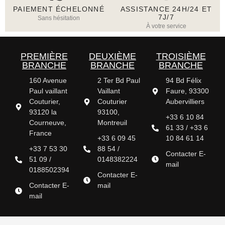
PAIEMENT ÉCHELONNÉ
ASSISTANCE 24H/24 ET
7J/7
Sans hésitation
À votre service
PREMIÈRE
DEUXIÈME
TROISIÈME
BRANCHE
BRANCHE
BRANCHE
160 Avenue
2 Ter Bd Paul
94 Bd Félix
Paul vaillant
Vaillant
Faure, 93300
Couturier,
Couturier
Aubervilliers
93120 la
93100,
+33 6 10 84
Courneuve,
Montreuil
61 33 / +33 6
France
+33 6 09 45
10 84 61 14
+33 7 53 30
88 54 /
Contacter E-
51 09 /
0148382224
mail
0188502394
Contacter E-
Contacter E-
mail
mail