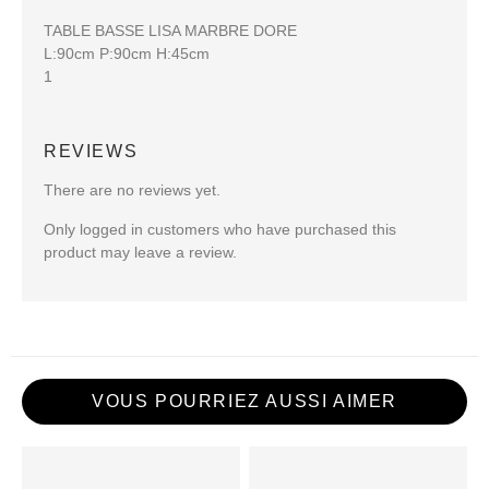
TABLE BASSE LISA MARBRE DORE
L:90cm P:90cm H:45cm
1
REVIEWS
There are no reviews yet.
Only logged in customers who have purchased this
product may leave a review.
VOUS POURRIEZ AUSSI AIMER