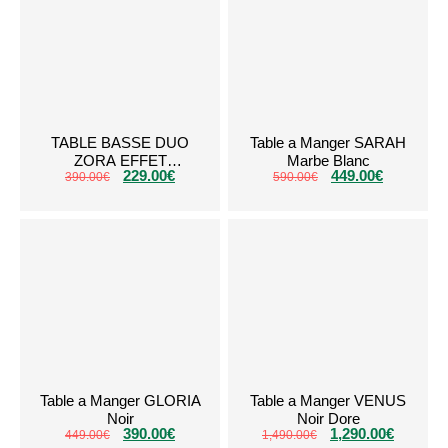
TABLE BASSE DUO
Table a Manger SARAH
ZORA EFFET
Marbe Blanc
229.00
€
449.00
€
TRAVERTIN PIED
390.00
€
590.00
€
NOYER
Table a Manger GLORIA
Table a Manger VENUS
Noir
Noir Dore
390.00
€
1,290.00
€
449.00
€
1,490.00
€