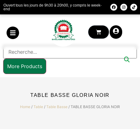
Ouvert tous les jours de 9h30 à 20h00, y compris le week-
end
More Products
TABLE BASSE GLORIA NOIR
Home
/
Table
/
Table Basse
/ TABLE BASSE GLORIA NOIR