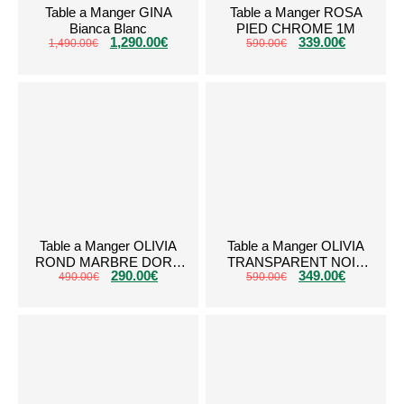
Table a Manger GINA
Table a Manger ROSA
Bianca Blanc
PIED CHROME 1M
1,290.00
€
339.00
€
1,490.00
€
590.00
€
Table a Manger OLIVIA
Table a Manger OLIVIA
ROND MARBRE DORE
TRANSPARENT NOIR
290.00
€
349.00
€
490.00
€
1M
590.00
1m50
€