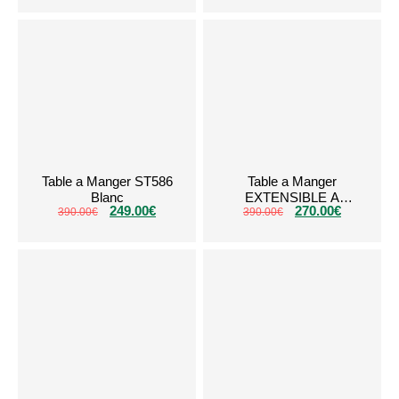
Table a Manger ST586
Table a Manger
Blanc
EXTENSIBLE A
249.00
€
270.00
€
390.00
€
RALLONGE Noir
390.00
€