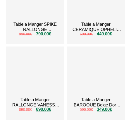
Table a Manger SPIKE
Table a Manger
RALLONGE
CERAMIQUE OPHELIA
790.00
€
449.00
€
CERAMIQUE MARBRE
990.00
€
690.00
Blanc Dore
€
BLANC
Table a Manger
Table a Manger
RALLONGE VANESSA
BAROQUE Beige Dore
690.00
€
349.00
€
TRAVERTIN PLATEAU
890.00
€
590.00
150cm
€
CERAMIQUE