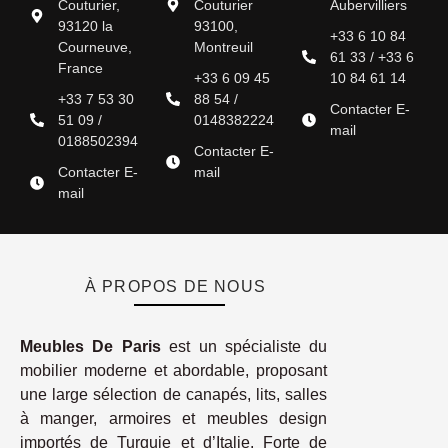
Couturier,
Couturier
Aubervilliers
93120 la
93100,
+33 6 10 84
Courneuve,
Montreuil
61 33 / +33 6
France
+33 6 09 45
10 84 61 14
+33 7 53 30
88 54 /
Contacter E-
51 09 /
0148382224
mail
0188502394
Contacter E-
Contacter E-
mail
mail
À PROPOS DE NOUS
Meubles De Paris
est un spécialiste du
mobilier moderne et abordable, proposant
une large sélection de canapés, lits, salles
à manger, armoires et meubles design
importés de Turquie et d’Italie. Forte de