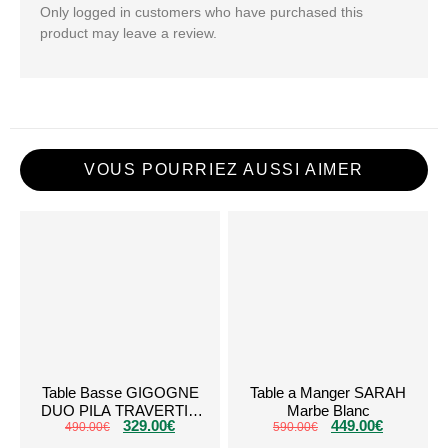
Only logged in customers who have purchased this
product may leave a review.
VOUS POURRIEZ AUSSI AIMER
Table Basse GIGOGNE
Table a Manger SARAH
DUO PILA TRAVERTIN
Marbe Blanc
329.00
€
449.00
€
490.00
CÉRAMIQUE
€
590.00
€