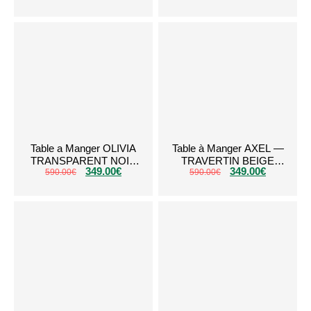
Table a Manger OLIVIA
Table à Manger AXEL —
TRANSPARENT NOIR
TRAVERTIN BEIGE
349.00
€
349.00
€
590.00
1m50
€
(RONDE – 1 MÈTRE)
590.00
€