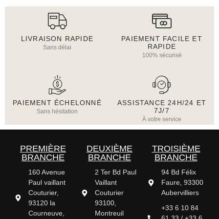
LIVRAISON RAPIDE
PAIEMENT FACILE ET
RAPIDE
Sans délai
100% sécurisé
PAIEMENT ÉCHELONNÉ
ASSISTANCE 24H/24 ET
7J/7
Sans hésitation
À votre service
PREMIÈRE
DEUXIÈME
TROISIÈME
BRANCHE
BRANCHE
BRANCHE
160 Avenue
2 Ter Bd Paul
94 Bd Félix
Paul vaillant
Vaillant
Faure, 93300
Couturier,
Couturier
Aubervilliers
93120 la
93100,
+33 6 10 84
Courneuve,
Montreuil
61 33 / +33 6