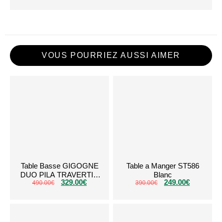
VOUS POURRIEZ AUSSI AIMER
Table Basse GIGOGNE
Table a Manger ST586
DUO PILA TRAVERTIN
Blanc
329.00
€
249.00
€
490.00
CÉRAMIQUE
€
390.00
€