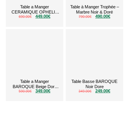
Table a Manger
Table à Manger Trophée –
CERAMIQUE OPHELIA
Marbre Noir & Doré
449.00
€
490.00
€
690.00
Blanc Dore
€
790.00
€
Table a Manger
Table Basse BAROQUE
BAROQUE Beige Dore
Noir Dore
349.00
€
249.00
€
590.00
150cm
€
349.00
€