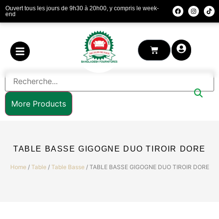
Ouvert tous les jours de 9h30 à 20h00, y compris le week-
end
More Products
TABLE BASSE GIGOGNE DUO TIROIR DORE
Home
/
Table
/
Table Basse
/ TABLE BASSE GIGOGNE DUO TIROIR DORE