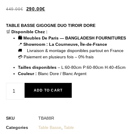
290.00
€
449.00
€
TABLE BASSE GIGOGNE DUO TIROIR DORE
🛒
Disponible Chez :
🛍️ Meubles De Paris — BANGLADESH FOURNITURES
📍
Showroom : La Courneuve, Île-de-France
🚚 Livraison & montage disponibles partout en France
💳 Paiement en plusieurs fois – 0% frais
Tailles disponibles
– L:60-80cm P:60-80cm H:40-45cm
Couleur
:
Blanc Dore / Blanc Argent
ADD TO CART
SKU
TBA88R
Categories
Table Basse
,
Table