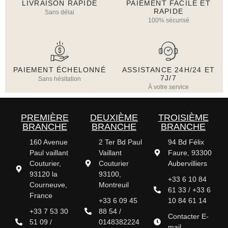
LIVRAISON RAPIDE
PAIEMENT FACILE ET
RAPIDE
Sans délai
100% sécurisé
PAIEMENT ÉCHELONNÉ
ASSISTANCE 24H/24 ET
7J/7
Sans hésitation
À votre service
PREMIÈRE
DEUXIÈME
TROISIÈME
BRANCHE
BRANCHE
BRANCHE
160 Avenue
2 Ter Bd Paul
94 Bd Félix
Paul vaillant
Vaillant
Faure, 93300
Couturier,
Couturier
Aubervilliers
93120 la
93100,
+33 6 10 84
Courneuve,
Montreuil
61 33 / +33 6
France
+33 6 09 45
10 84 61 14
+33 7 53 30
88 54 /
Contacter E-
51 09 /
0148382224
mail