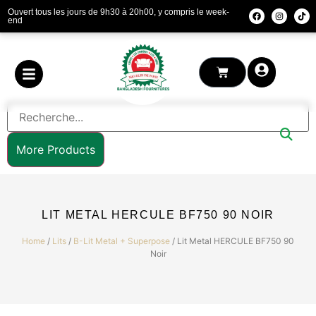
Ouvert tous les jours de 9h30 à 20h00, y compris le week-
end
More Products
LIT METAL HERCULE BF750 90 NOIR
Home
/
Lits
/
B-Lit Metal + Superpose
/ Lit Metal HERCULE BF750 90
Noir