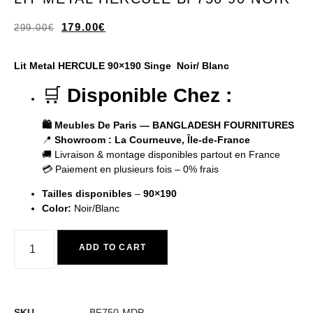
179.00
€
299.00
€
Lit Metal HERCULE 90×190 Singe Noir/ Blanc
🛒
Disponible Chez :
🛍️ Meubles De Paris — BANGLADESH FOURNITURES
📍
Showroom : La Courneuve, Île-de-France
🚚 Livraison & montage disponibles partout en France
💳 Paiement en plusieurs fois – 0% frais
Tailles disponibles
–
90×190
Color:
Noir/Blanc
ADD TO CART
SKU
BF750-MDP