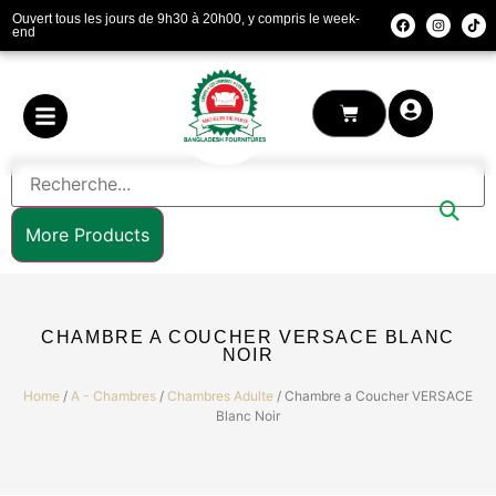
Ouvert tous les jours de 9h30 à 20h00, y compris le week-
end
More Products
CHAMBRE A COUCHER VERSACE BLANC
NOIR
Home
/
A - Chambres
/
Chambres Adulte
/ Chambre a Coucher VERSACE
Blanc Noir