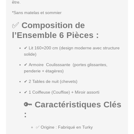
être.
*Sans matelas et sommier
✅
Composition de
l’Ensemble 6 Pièces :
✔
Lit 160×200 cm
(design moderne avec structure
solide)
✔
Armoire Coulisssante
(portes glissantes,
penderie + étagères)
✔
2 Tables de nuit (chevets)
✔
1 Coiffeuse (Couffise) + Miroir assorti
🔑
Caractéristiques Clés
:
✅
Origine
: Fabriqué en Turky