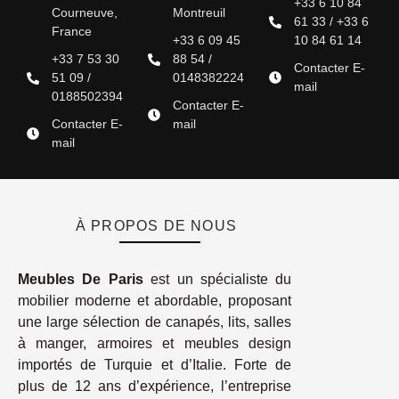
+33 6 10 84
Courneuve,
Montreuil
61 33 / +33 6
France
+33 6 09 45
10 84 61 14
+33 7 53 30
88 54 /
Contacter E-
51 09 /
0148382224
mail
0188502394
Contacter E-
Contacter E-
mail
mail
À PROPOS DE NOUS
Meubles De Paris
est un spécialiste du
mobilier moderne et abordable, proposant
une large sélection de canapés, lits, salles
à manger, armoires et meubles design
importés de Turquie et d’Italie. Forte de
plus de 12 ans d’expérience, l’entreprise