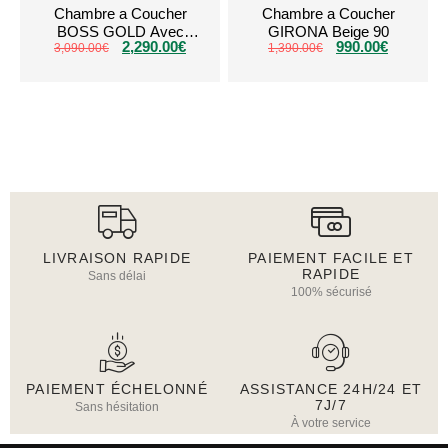
Chambre a Coucher
Chambre a Coucher
BOSS GOLD Avec
GIRONA Beige 90
2,290.00
€
990.00
€
3,090.00
Coffre
€
1,390.00
€
LIVRAISON RAPIDE
PAIEMENT FACILE ET
RAPIDE
Sans délai
100% sécurisé
PAIEMENT ÉCHELONNÉ
ASSISTANCE 24H/24 ET
7J/7
Sans hésitation
À votre service