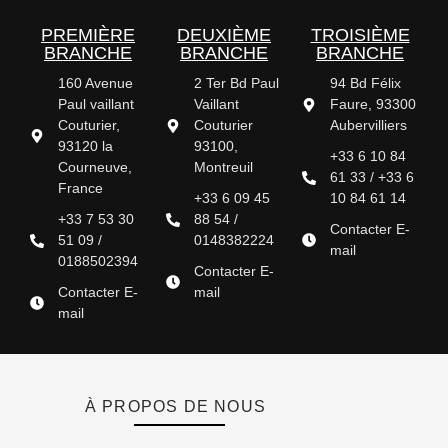
PREMIÈRE
DEUXIÈME
TROISIÈME
BRANCHE
BRANCHE
BRANCHE
160 Avenue
2 Ter Bd Paul
94 Bd Félix
Paul vaillant
Vaillant
Faure, 93300
Couturier,
Couturier
Aubervilliers
93120 la
93100,
+33 6 10 84
Courneuve,
Montreuil
61 33 / +33 6
France
+33 6 09 45
10 84 61 14
+33 7 53 30
88 54 /
Contacter E-
51 09 /
0148382224
mail
0188502394
Contacter E-
Contacter E-
mail
mail
À PROPOS DE NOUS