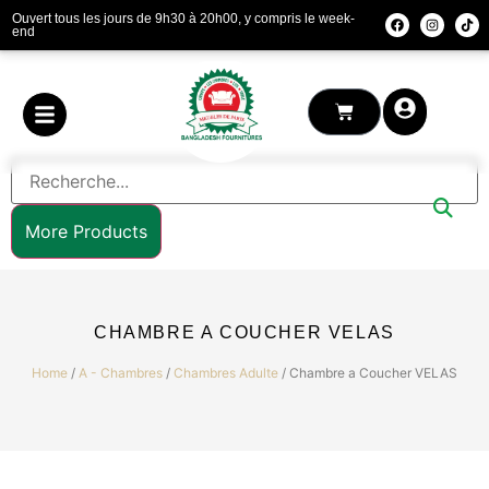
Ouvert tous les jours de 9h30 à 20h00, y compris le week-
end
More Products
CHAMBRE A COUCHER VELAS
Home
/
A - Chambres
/
Chambres Adulte
/ Chambre a Coucher VELAS