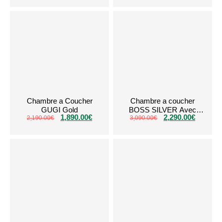
Chambre a Coucher
Chambre a coucher
GUGI Gold
BOSS SILVER Avec
1,890.00
€
2,290.00
€
2,190.00
€
3,090.00
Coffre
€