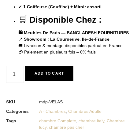
✔
1 Coiffeuse (Couffise) + Miroir assorti
🛒
Disponible Chez :
🛍️ Meubles De Paris — BANGLADESH FOURNITURES
📍
Showroom : La Courneuve, Île-de-France
🚚 Livraison & montage disponibles partout en France
💳 Paiement en plusieurs fois – 0% frais
ADD TO CART
SKU
mdp-VELAS
Categories
A - Chambres
,
Chambres Adulte
Tags
chambre Complete
,
chambre italy
,
Chambre
lucy
,
chambre pas cher