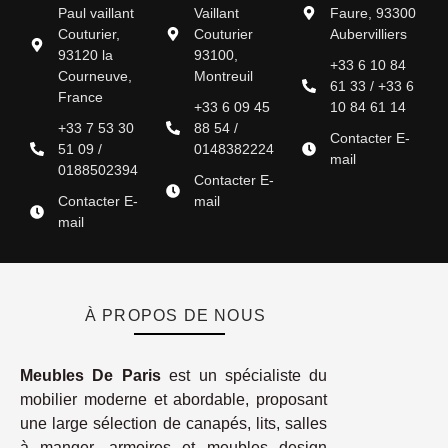
Paul vaillant
Vaillant
Faure, 93300
Couturier,
Couturier
Aubervilliers
93120 la
93100,
+33 6 10 84
Courneuve,
Montreuil
61 33 / +33 6
France
+33 6 09 45
10 84 61 14
+33 7 53 30
88 54 /
Contacter E-
51 09 /
0148382224
mail
0188502394
Contacter E-
Contacter E-
mail
mail
À PROPOS DE NOUS
Meubles De Paris
est un spécialiste du
mobilier moderne et abordable, proposant
une large sélection de canapés, lits, salles
à manger, armoires et meubles design