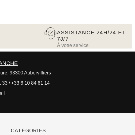
ASSISTANCE 24H/24 ET
7J/7
À votre service
RANCHE
ure, 93300 Aubervilliers
 33 / +33 6 10 84 61 14
ail
CATÉGORIES