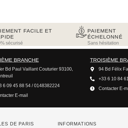
IEMENT FACILE ET
PAIEMENT
PIDE
ÉCHELONNÉ
% sécurisé
Sans hésitation
IÈME BRANCHE
TROISIÈME B
er Bd Paul Vaillant Couturier 93100,
94 Bd Félix Fa
ntreuil
+33 6 10 84 61
3 6 09 45 88 54 / 0148382224
Contacter E-m
ntacter E-mail
ES DE PARIS
INFORMATIONS