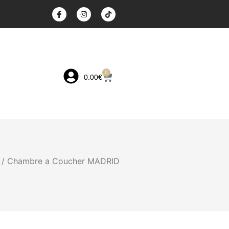
0
0.00
€
/ Chambre a Coucher MADRID