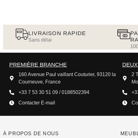
LIVRAISON RAPIDE
PA
RA
Sans délai
100
PREMIÈRE BRANCHE
DEUX
160 Avenue Paul vaillant Couturier, 93120 la
2 T
Courneuve, France
Mo
+33 7 53 30 51 09 / 0188502394
+3
Contacter E-mail
Co
À PROPOS DE NOUS
MEUBL