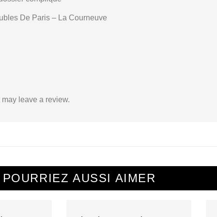
bles De Paris – La Courneuve
 may leave a review.
 POURRIEZ AUSSI AIMER