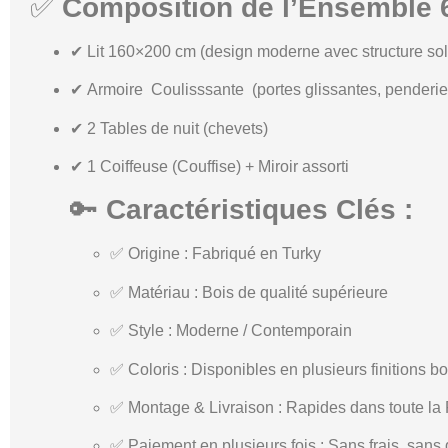
✅
Composition de l’Ensemble 6
✔
Lit 160×200 cm
(design moderne avec structure sol
✔
Armoire Coulisssante
(portes glissantes, penderie
✔
2 Tables de nuit (chevets)
✔
1 Coiffeuse (Couffise) + Miroir assorti
🔑
Caractéristiques Clés :
✅
Origine
: Fabriqué en Turky
✅
Matériau
: Bois de qualité supérieure
✅
Style
: Moderne / Contemporain
✅
Coloris
: Disponibles en plusieurs finitions bo
✅
Montage & Livraison
: Rapides dans toute la
✅
Paiement en plusieurs fois
: Sans frais, sans