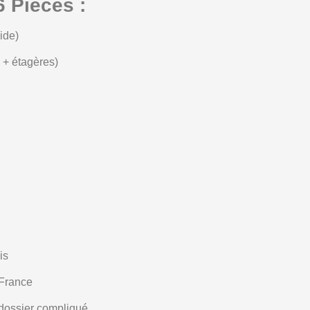
 Pièces :
ide)
 + étagères)
is
 France
 dossier compliqué