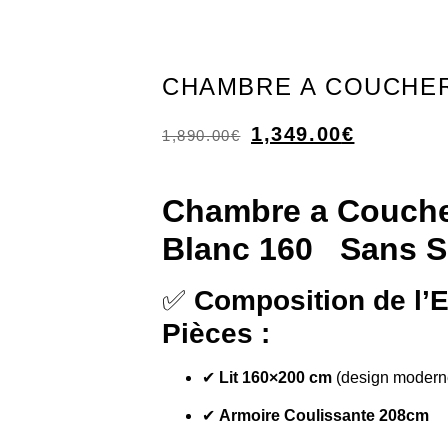
CHAMBRE A COUCHE
1,349.00
€
1,890.00
€
Chambre a Couch
Blanc 160
Sans S
✅
Composition de l’
Pièces :
✔
Lit 160×200 cm
(design moderne
✔
Armoire Coulissante 208cm