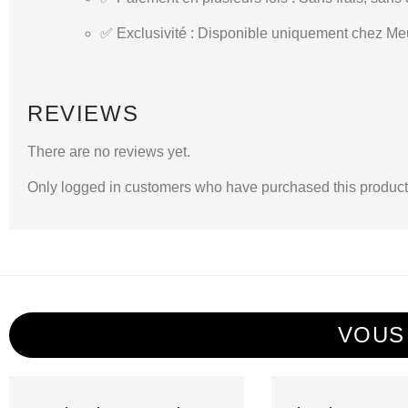
✅
Exclusivité
: Disponible uniquement chez
Meu
REVIEWS
There are no reviews yet.
Only logged in customers who have purchased this product
VOUS