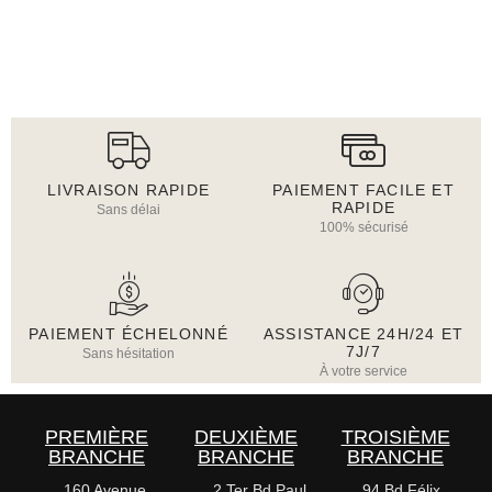
LIVRAISON RAPIDE
PAIEMENT FACILE ET
RAPIDE
Sans délai
100% sécurisé
PAIEMENT ÉCHELONNÉ
ASSISTANCE 24H/24 ET
7J/7
Sans hésitation
À votre service
PREMIÈRE
DEUXIÈME
TROISIÈME
BRANCHE
BRANCHE
BRANCHE
160 Avenue
2 Ter Bd Paul
94 Bd Félix