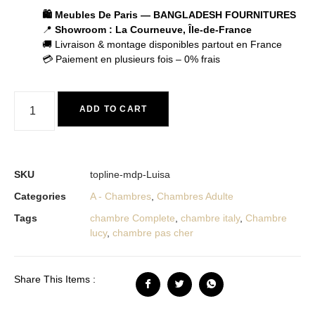
🛍️ Meubles De Paris — BANGLADESH FOURNITURES
📍
Showroom : La Courneuve, Île-de-France
🚚 Livraison & montage disponibles partout en France
💳 Paiement en plusieurs fois – 0% frais
ADD TO CART
SKU
topline-mdp-Luisa
Categories
A - Chambres
,
Chambres Adulte
Tags
chambre Complete
,
chambre italy
,
Chambre
lucy
,
chambre pas cher
Share This Items :