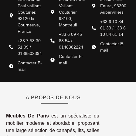
Paul vaillant
Vaillant
Faure, 93300
Couturier,
Couturier
Aubervilliers
93120 la
93100,
+33 6 10 84
Courneuve,
Montreuil
61 33 / +33 6
France
+33 6 09 45
10 84 61 14
+33 7 53 30
88 54 /
Contacter E-
51 09 /
0148382224
mail
0188502394
Contacter E-
Contacter E-
mail
mail
À PROPOS DE NOUS
Meubles De Paris
est un spécialiste du
mobilier moderne et abordable, proposant
une large sélection de canapés, lits, salles