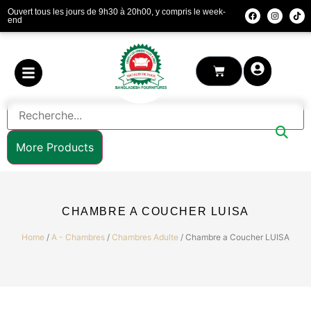
Ouvert tous les jours de 9h30 à 20h00, y compris le week-
end
More Products
CHAMBRE A COUCHER LUISA
Home
/
A - Chambres
/
Chambres Adulte
/ Chambre a Coucher LUISA