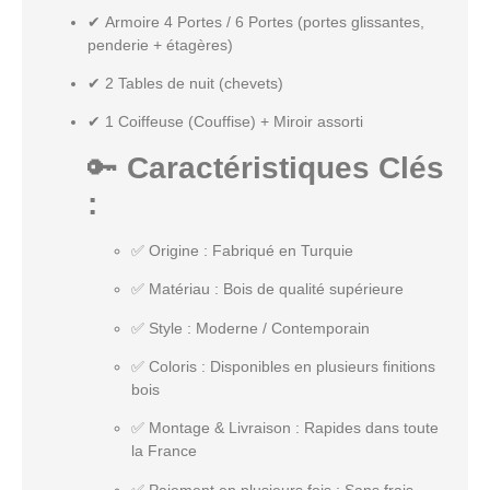
✔
Armoire 4 Portes / 6 Portes
(portes glissantes,
penderie + étagères)
✔
2 Tables de nuit (chevets)
✔
1 Coiffeuse (Couffise) + Miroir assorti
🔑
Caractéristiques Clés
:
✅
Origine
: Fabriqué en Turquie
✅
Matériau
: Bois de qualité supérieure
✅
Style
: Moderne / Contemporain
✅
Coloris
: Disponibles en plusieurs finitions
bois
✅
Montage & Livraison
: Rapides dans toute
la France
✅
Paiement en plusieurs fois
: Sans frais,