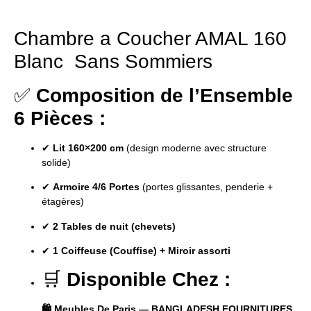
Chambre a Coucher AMAL 160
Blanc Sans Sommiers
✅
Composition de l’Ensemble
6 Pièces :
✔
Lit 160×200 cm
(design moderne avec structure
solide)
✔
Armoire 4/6 Portes
(portes glissantes, penderie +
étagères)
✔
2 Tables de nuit (chevets)
✔
1 Coiffeuse (Couffise) + Miroir assorti
🛒
Disponible Chez :
🛍️ Meubles De Paris — BANGLADESH FOURNITURES