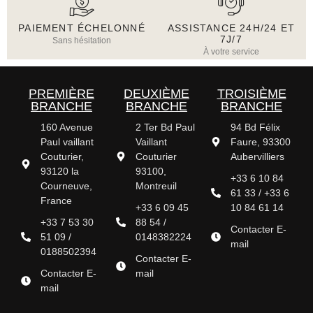
PAIEMENT ÉCHELONNÉ
ASSISTANCE 24H/24 ET
7J/7
Sans hésitation
À votre service
PREMIÈRE
DEUXIÈME
TROISIÈME
BRANCHE
BRANCHE
BRANCHE
160 Avenue
2 Ter Bd Paul
94 Bd Félix
Paul vaillant
Vaillant
Faure, 93300
Couturier,
Couturier
Aubervilliers
93120 la
93100,
+33 6 10 84
Courneuve,
Montreuil
61 33 / +33 6
France
+33 6 09 45
10 84 61 14
+33 7 53 30
88 54 /
Contacter E-
51 09 /
0148382224
mail
0188502394
Contacter E-
Contacter E-
mail
mail