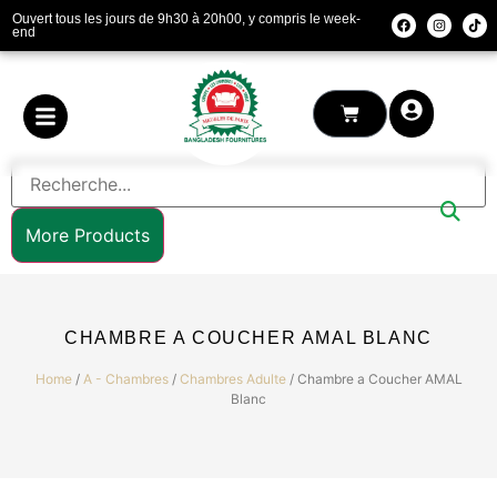
Ouvert tous les jours de 9h30 à 20h00, y compris le week-
end
More Products
CHAMBRE A COUCHER AMAL BLANC
Home
/
A - Chambres
/
Chambres Adulte
/ Chambre a Coucher AMAL
Blanc