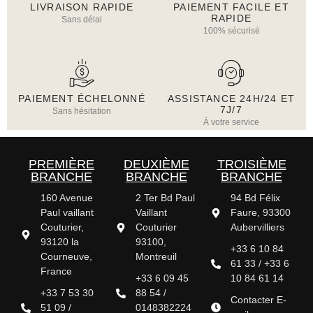
LIVRAISON RAPIDE
PAIEMENT FACILE ET
RAPIDE
Sans délai
100% sécurisé
PAIEMENT ÉCHELONNÉ
ASSISTANCE 24H/24 ET
7J/7
Sans hésitation
À votre service
PREMIÈRE
DEUXIÈME
TROISIÈME
BRANCHE
BRANCHE
BRANCHE
160 Avenue
2 Ter Bd Paul
94 Bd Félix
Paul vaillant
Vaillant
Faure, 93300
Couturier,
Couturier
Aubervilliers
93120 la
93100,
+33 6 10 84
Courneuve,
Montreuil
61 33 / +33 6
France
+33 6 09 45
10 84 61 14
+33 7 53 30
88 54 /
Contacter E-
51 09 /
0148382224