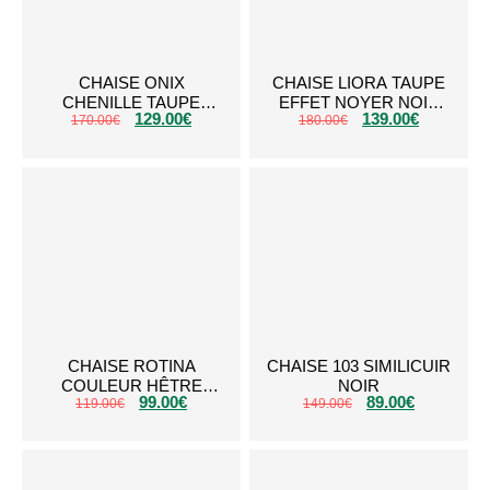
CHAISE ONIX
CHAISE LIORA TAUPE
CHENILLE TAUPE
EFFET NOYER NOIR
129.00
€
139.00
€
170.00
TAUPE A57T
€
180.00
TAUPE A55ZT
€
CHAISE ROTINA
CHAISE 103 SIMILICUIR
COULEUR HÊTRE
NOIR
99.00
€
89.00
€
119.00
NOYER A06W
€
149.00
€