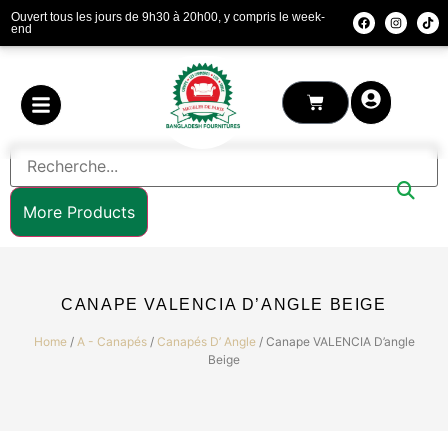
Ouvert tous les jours de 9h30 à 20h00, y compris le week-
end
More Products
CANAPE VALENCIA D’ANGLE BEIGE
Home
/
A - Canapés
/
Canapés D’ Angle
/ Canape VALENCIA D’angle
Beige