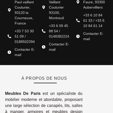
Paul vaillant
Vaillant
Faure, 93300
Couturier,
Couturier
Aubervilliers
93120 la
93100,
+33 6 10 84
Courneuve,
Montreuil
61 33 / +33 6
France
+33 6 09 45
10 84 61 14
+33 7 53 30
88 54 /
Contacter E-
51 09 /
0148382224
mail
0188502394
Contacter E-
Contacter E-
mail
mail
À PROPOS DE NOUS
Meubles De Paris
est un spécialiste du
mobilier moderne et abordable, proposant
une large sélection de canapés, lits, salles
à manger, armoires et meubles design