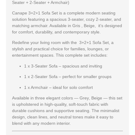
Seater + 2-Seater + Armchair)
Canape
3+2+1 Sofa Set
is a complete modern seating
solution featuring a spacious 3-seater, cozy 2-seater, and
matching armchair. Available in
Gris
,
Beige
, it’s designed
for comfort, durability, and contemporary style.
Redefine your living room with the
3+2+1 Sofa Set
, a
stylish and practical choice for families, lounges, or
entertainment spaces. This complete set includes:
1 x 3-Seater Sofa
– spacious and inviting
1 x 2-Seater Sofa
– perfect for smaller groups
1 x Armchair
– ideal for solo comfort
Available in three elegant colors —
Grey
,
Beige
— this set
is upholstered in high-quality, soft-touch fabric with
durable cushions and supportive seating. The minimalist
design, clean lines, and neutral tones make it easy to
blend with any modern interior.