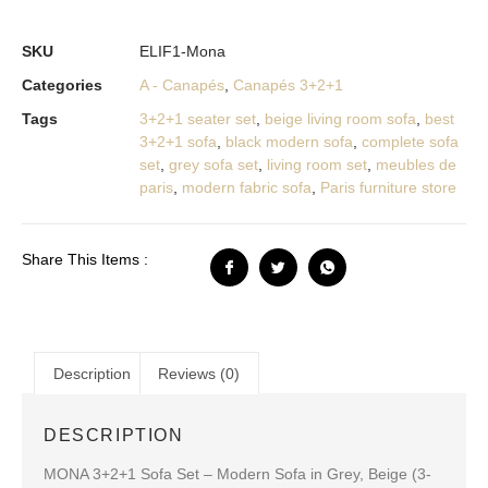
SKU
ELIF1-Mona
Categories
A - Canapés
,
Canapés 3+2+1
Tags
3+2+1 seater set
,
beige living room sofa
,
best
3+2+1 sofa
,
black modern sofa
,
complete sofa
set
,
grey sofa set
,
living room set
,
meubles de
paris
,
modern fabric sofa
,
Paris furniture store
Share This Items :
Description
Reviews (0)
DESCRIPTION
MONA 3+2+1 Sofa Set – Modern Sofa in Grey, Beige (3-