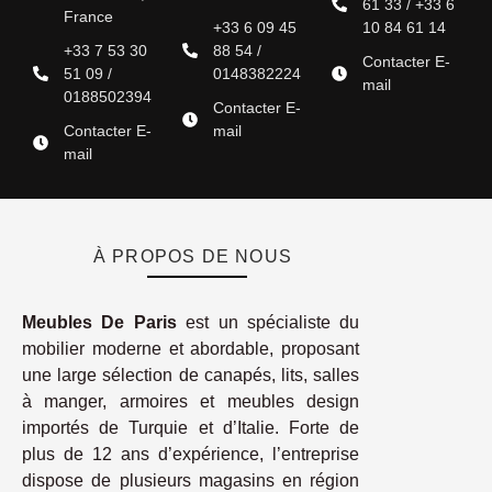
61 33 / +33 6
France
+33 6 09 45
10 84 61 14
+33 7 53 30
88 54 /
Contacter E-
51 09 /
0148382224
mail
0188502394
Contacter E-
Contacter E-
mail
mail
À PROPOS DE NOUS
Meubles De Paris
est un spécialiste du
mobilier moderne et abordable, proposant
une large sélection de canapés, lits, salles
à manger, armoires et meubles design
importés de Turquie et d’Italie. Forte de
plus de 12 ans d’expérience, l’entreprise
dispose de plusieurs magasins en région