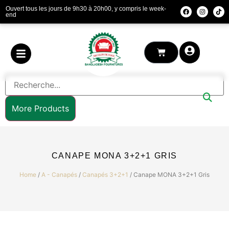
Ouvert tous les jours de 9h30 à 20h00, y compris le week-
end
More Products
CANAPE MONA 3+2+1 GRIS
Home
/
A - Canapés
/
Canapés 3+2+1
/ Canape MONA 3+2+1 Gris