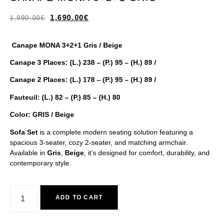
1,690.00
€
1,990.00
€
Canape MONA 3+2+1 Gris / Beige
Canape 3 Places: (L.) 238 – (P.) 95 – (H.) 89 /
Canape 2 Places: (L.) 178 – (P.) 95 – (H.) 89 /
Fauteuil: (L.) 82 – (P.) 85 – (H.) 80
Color: GRIS / Beige
Sofa Set
is a complete modern seating solution featuring a
spacious 3-seater, cozy 2-seater, and matching armchair.
Available in
Gris
,
Beige
, it’s designed for comfort, durability, and
contemporary style.
ADD TO CART