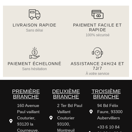
LIVRAISON RAPIDE
PAIEMENT FACILE ET
RAPIDE
Sans délai
100% sécurisé
PAIEMENT ÉCHELONNÉ
ASSISTANCE 24H/24 ET
7J/7
Sans hésitation
À votre service
PREMIÈRE
DEUXIÈME
TROISIÈME
BRANCHE
BRANCHE
BRANCHE
160 Avenue
2 Ter Bd Paul
94 Bd Félix
Paul vaillant
Vaillant
Faure, 93300
Couturier,
Couturier
Aubervilliers
93120 la
93100,
+33 6 10 84
Courneuve,
Montreuil