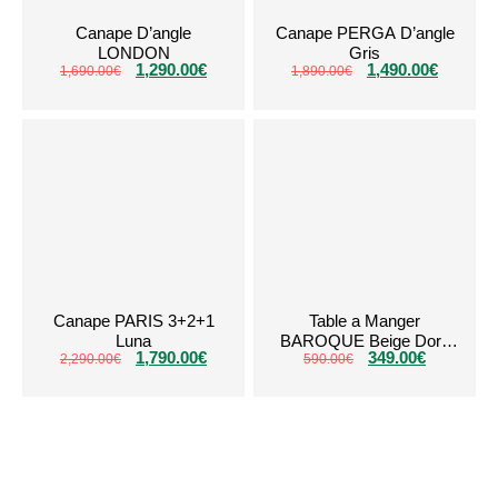
Canape D’angle
Canape PERGA D’angle
LONDON
Gris
1,290.00
€
1,490.00
€
1,690.00
€
1,890.00
€
Canape PARIS 3+2+1
Table a Manger
Luna
BAROQUE Beige Dore
1,790.00
€
349.00
€
2,290.00
€
590.00
150cm
€