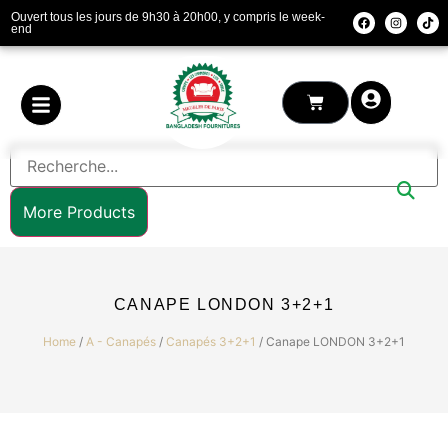
Ouvert tous les jours de 9h30 à 20h00, y compris le week-
end
More Products
CANAPE LONDON 3+2+1
Home
/
A - Canapés
/
Canapés 3+2+1
/ Canape LONDON 3+2+1