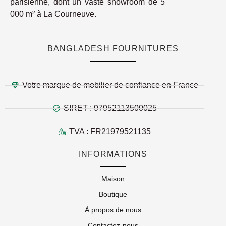
parisienne, dont un vaste showroom de 5
000 m² à La Courneuve.
BANGLADESH FOURNITURES
Votre marque de mobilier de confiance en France
SIRET : 97952113500025
TVA : FR21979521135
INFORMATIONS
Maison
Boutique
À propos de nous
Contactez-nous