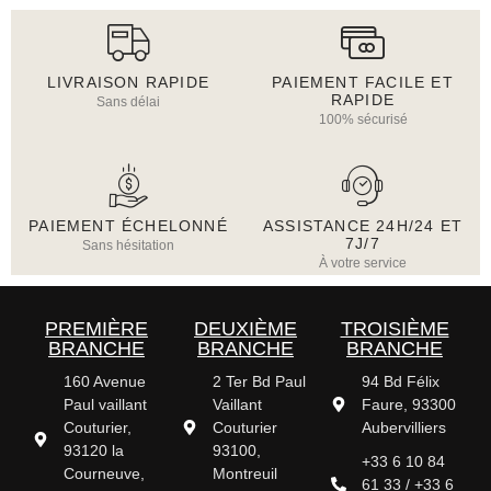
LIVRAISON RAPIDE
PAIEMENT FACILE ET
RAPIDE
Sans délai
100% sécurisé
PAIEMENT ÉCHELONNÉ
ASSISTANCE 24H/24 ET
7J/7
Sans hésitation
À votre service
PREMIÈRE
DEUXIÈME
TROISIÈME
BRANCHE
BRANCHE
BRANCHE
160 Avenue
2 Ter Bd Paul
94 Bd Félix
Paul vaillant
Vaillant
Faure, 93300
Couturier,
Couturier
Aubervilliers
93120 la
93100,
+33 6 10 84
Courneuve,
Montreuil
61 33 / +33 6