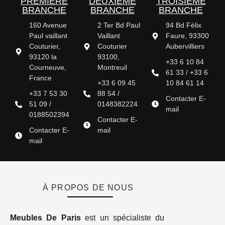
PREMIÈRE
DEUXIÈME
TROISIÈME
BRANCHE
BRANCHE
BRANCHE
160 Avenue
2 Ter Bd Paul
94 Bd Félix
Paul vaillant
Vaillant
Faure, 93300
Couturier,
Couturier
Aubervilliers
93120 la
93100,
+33 6 10 84
Courneuve,
Montreuil
61 33 / +33 6
France
+33 6 09 45
10 84 61 14
+33 7 53 30
88 54 /
Contacter E-
51 09 /
0148382224
mail
0188502394
Contacter E-
Contacter E-
mail
mail
À PROPOS DE NOUS
Meubles De Paris
est un spécialiste du