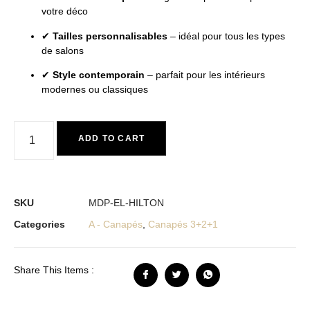
votre déco
✔
Tailles personnalisables
– idéal pour tous les types
de salons
✔
Style contemporain
– parfait pour les intérieurs
modernes ou classiques
ADD TO CART
SKU
MDP-EL-HILTON
Categories
A - Canapés
,
Canapés 3+2+1
Share This Items :