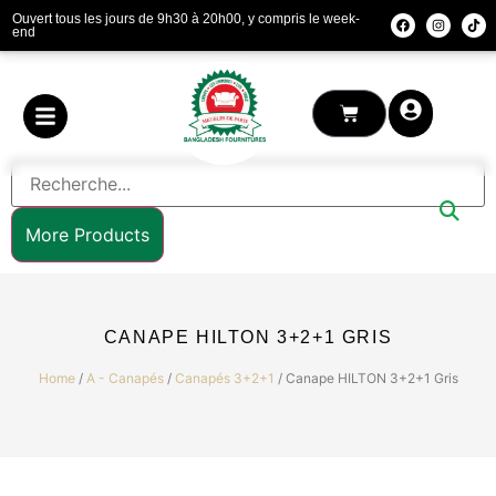
Ouvert tous les jours de 9h30 à 20h00, y compris le week-
end
More Products
CANAPE HILTON 3+2+1 GRIS
Home
/
A - Canapés
/
Canapés 3+2+1
/ Canape HILTON 3+2+1 Gris