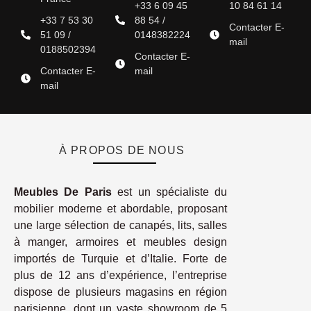
+33 6 09 45
10 84 61 14
+33 7 53 30
88 54 /
Contacter E-
51 09 /
0148382224
mail
0188502394
Contacter E-
Contacter E-
mail
mail
À PROPOS DE NOUS
Meubles De Paris
est un spécialiste du
mobilier moderne et abordable, proposant
une large sélection de canapés, lits, salles
à manger, armoires et meubles design
importés de Turquie et d’Italie. Forte de
plus de 12 ans d’expérience, l’entreprise
dispose de plusieurs magasins en région
parisienne, dont un vaste showroom de 5