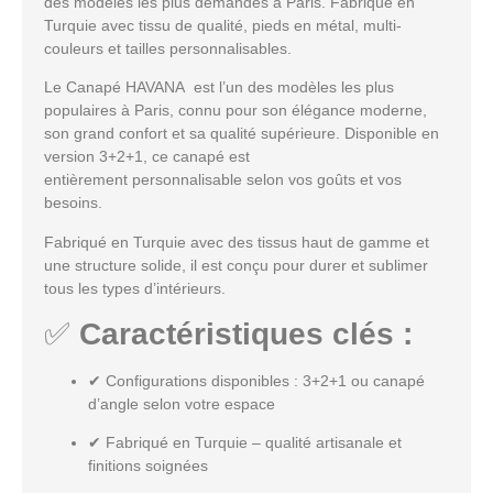
des modèles les plus demandés à Paris. Fabriqué en
Turquie avec tissu de qualité, pieds en métal, multi-
couleurs et tailles personnalisables.
Le Canapé HAVANA
est l’un des modèles les plus
populaires à
Paris
, connu pour son
élégance moderne
,
son
grand confort
et sa
qualité supérieure
. Disponible en
version
3+2+1
, ce canapé est
entièrement
personnalisable
selon vos goûts et vos
besoins.
Fabriqué en
Turquie
avec des
tissus haut de gamme
et
une structure solide, il est conçu pour durer et sublimer
tous les types d’intérieurs.
✅
Caractéristiques clés :
✔
Configurations disponibles
: 3+2+1 ou
canapé
d’angle
selon votre espace
✔
Fabriqué en Turquie
– qualité artisanale et
finitions soignées