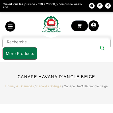
Ouvert tous les jours de 9h30 à 20h00, y compris le week-
end
More Products
CANAPE HAVANA D’ANGLE BEIGE
Home
/
A - Canapés
/
Canapés D’ Angle
/ Canape HAVANA D’angle Beige