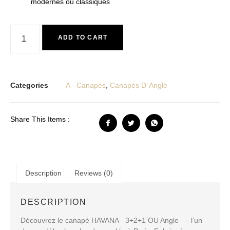
modernes ou classiques
ADD TO CART
Categories
A - Canapés
,
Canapés D’ Angle
Share This Items :
Description
Reviews (0)
DESCRIPTION
Découvrez le canapé HAVANA 3+2+1 OU Angle – l’un