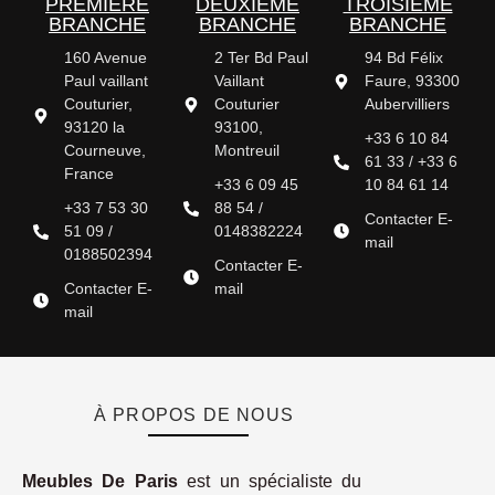
PREMIÈRE
DEUXIÈME
TROISIÈME
BRANCHE
BRANCHE
BRANCHE
160 Avenue
2 Ter Bd Paul
94 Bd Félix
Paul vaillant
Vaillant
Faure, 93300
Couturier,
Couturier
Aubervilliers
93120 la
93100,
+33 6 10 84
Courneuve,
Montreuil
61 33 / +33 6
France
+33 6 09 45
10 84 61 14
+33 7 53 30
88 54 /
Contacter E-
51 09 /
0148382224
mail
0188502394
Contacter E-
Contacter E-
mail
mail
À PROPOS DE NOUS
Meubles De Paris
est un spécialiste du