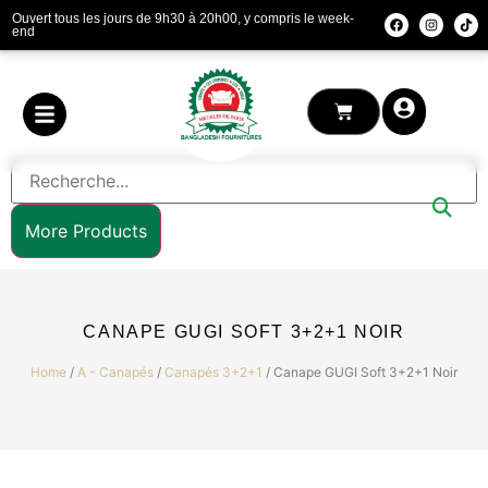
Ouvert tous les jours de 9h30 à 20h00, y compris le week-
end
More Products
CANAPE GUGI SOFT 3+2+1 NOIR
Home
/
A - Canapés
/
Canapés 3+2+1
/ Canape GUGI Soft 3+2+1 Noir