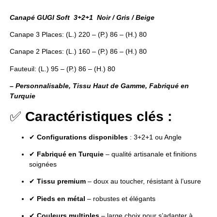
Canapé GUGI Soft 3+2+1 Noir / Gris / Beige
Canape 3 Places: (L.) 220 – (P.) 86 – (H.) 80
Canape 2 Places: (L.) 160 – (P.) 86 – (H.) 80
Fauteuil: (L.) 95 – (P.) 86 – (H.) 80
– Personnalisable, Tissu Haut de Gamme, Fabriqué en
Turquie
✅
Caractéristiques clés :
✔
Configurations disponibles
: 3+2+1 ou Angle
✔
Fabriqué en Turquie
– qualité artisanale et finitions
soignées
✔
Tissu premium
– doux au toucher, résistant à l’usure
✔
Pieds en métal
– robustes et élégants
✔
Couleurs multiples
– large choix pour s’adapter à