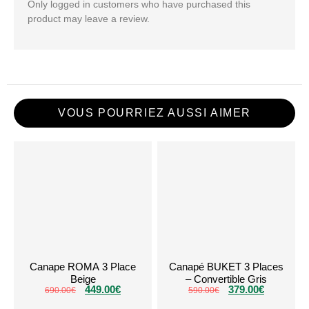
Only logged in customers who have purchased this
product may leave a review.
VOUS POURRIEZ AUSSI AIMER
Canape ROMA 3 Place
Canapé BUKET 3 Places
Beige
– Convertible Gris
449.00
€
379.00
€
690.00
€
590.00
€