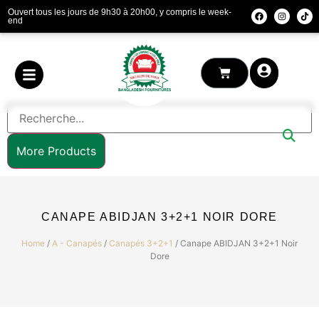
Ouvert tous les jours de 9h30 à 20h00, y compris le week-
end
More Products
CANAPE ABIDJAN 3+2+1 NOIR DORE
Home
/
A - Canapés
/
Canapés 3+2+1
/ Canape ABIDJAN 3+2+1 Noir
Dore