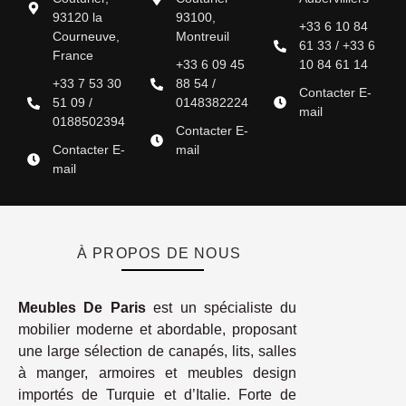
93120 la
93100,
+33 6 10 84
Courneuve,
Montreuil
61 33 / +33 6
France
+33 6 09 45
10 84 61 14
+33 7 53 30
88 54 /
Contacter E-
51 09 /
0148382224
mail
0188502394
Contacter E-
Contacter E-
mail
mail
À PROPOS DE NOUS
Meubles De Paris
est un spécialiste du
mobilier moderne et abordable, proposant
une large sélection de canapés, lits, salles
à manger, armoires et meubles design
importés de Turquie et d’Italie. Forte de