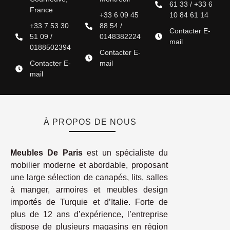
61 33 / +33 6
France
+33 6 09 45
10 84 61 14
+33 7 53 30
88 54 /
Contacter E-
51 09 /
0148382224
mail
0188502394
Contacter E-
Contacter E-
mail
mail
À PROPOS DE NOUS
Meubles De Paris
est un spécialiste du
mobilier moderne et abordable, proposant
une large sélection de canapés, lits, salles
à manger, armoires et meubles design
importés de Turquie et d’Italie. Forte de
plus de 12 ans d’expérience, l’entreprise
dispose de plusieurs magasins en région