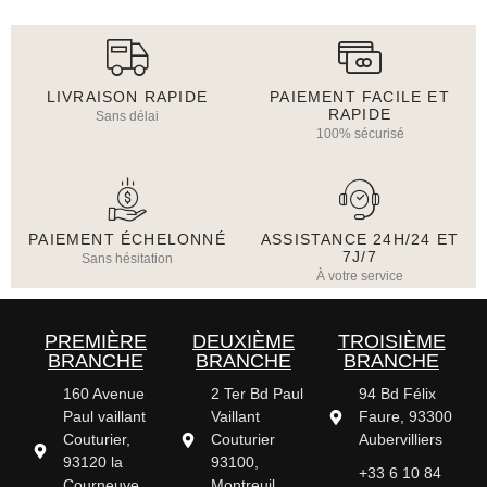
LIVRAISON RAPIDE
PAIEMENT FACILE ET
RAPIDE
Sans délai
100% sécurisé
PAIEMENT ÉCHELONNÉ
ASSISTANCE 24H/24 ET
7J/7
Sans hésitation
À votre service
PREMIÈRE
DEUXIÈME
TROISIÈME
BRANCHE
BRANCHE
BRANCHE
160 Avenue
2 Ter Bd Paul
94 Bd Félix
Paul vaillant
Vaillant
Faure, 93300
Couturier,
Couturier
Aubervilliers
93120 la
93100,
+33 6 10 84
Courneuve,
Montreuil